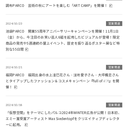
調布PARCO 芸術の秋にアートを楽しむ「ART CAMP」を開催！
2024/10/23
営業関連
池袋PARCO 開業55周年アニバーサリーキャンペーンを開催！11月1日
（金）から、今注目のお笑い芸人6組を起用したビジュアルが登場！限定
商品の発売や5週連続の屋上イベント、歴史を振り返るポスター展など特
別な55日間
2024/10/21
営業関連
福岡PARCO 福岡出身の水上凜巳花さん・濵嵜愛子さん・大坪楓恋さん
とタイアップしたファッション＆コスメキャンペーン『full of i♡!』を開
催！
2024/10/18
営業関連
「仮想空間」をテーマにしたパルコ2024年WINTER広告が公開！日本初、
エミー賞受賞アーティスト Max Siedentopfをクリエイティブディレクタ
ーに起用。