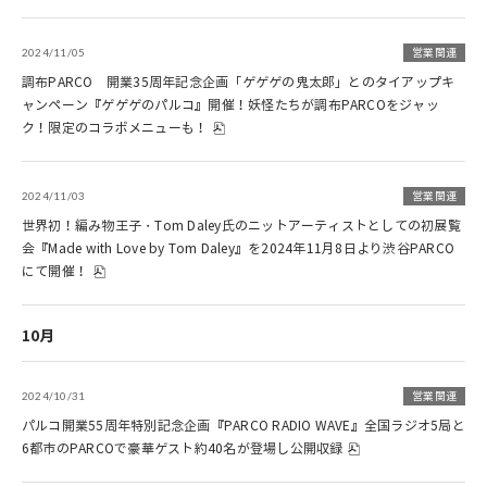
2024/11/05
営業関連
調布PARCO 開業35周年記念企画「ゲゲゲの鬼太郎」とのタイアップキ
ャンペーン『ゲゲゲのパルコ』開催！妖怪たちが調布PARCOをジャッ
ク！限定のコラボメニューも！
2024/11/03
営業関連
世界初！編み物王子・Tom Daley氏のニットアーティストとしての初展覧
会『Made with Love by Tom Daley』を2024年11月8日より渋谷PARCO
にて開催！
10月
2024/10/31
営業関連
パルコ開業55周年特別記念企画『PARCO RADIO WAVE』全国ラジオ5局と
6都市のPARCOで豪華ゲスト約40名が登場し公開収録