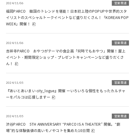
2024/11/06
営業関連
福岡PARCO 韓国のトレンドを堪能！日本初上陸のPOPUPや世界的スタ
イリストのスペシャルトークイベントなど盛りだくさん！「KOREAN POP
WEEK」開催！
2024/11/06
営業関連
吉祥寺PARCO おやつがテーマの食企画「何時でもおやつ」開催！屋上
イベント・期間限定ショップ・プレゼントキャンペーンなど盛りだくさ
ん！
2024/11/05
営業関連
『あいとあいまい city_logue』開催 ーいろいろな個性をもったカルチャ
ーをパルコは応援しますー
2024/11/05
営業関連
渋谷PARCO 5TH ANNIVERSARY “PARCO IS A THEATER” 開催。“劇
場”的な体験価値の高いモノやコトを集めた10日間