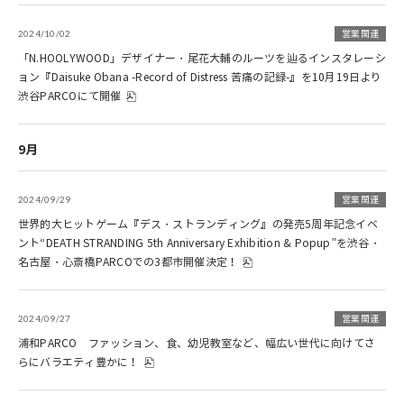
2024/10/02
営業関連
「N.HOOLYWOOD」デザイナー・尾花大輔のルーツを辿るインスタレーシ
ョン『Daisuke Obana -Record of Distress 苦痛の記録-』を10月19日より
渋谷PARCOにて開催
9月
2024/09/29
営業関連
世界的大ヒットゲーム『デス・ストランディング』の発売5周年記念イベ
ント“DEATH STRANDING 5th Anniversary Exhibition & Popup”を渋谷・
名古屋・心斎橋PARCOでの3都市開催決定！
2024/09/27
営業関連
浦和PARCO ファッション、食、幼児教室など、幅広い世代に向けてさ
らにバラエティ豊かに！