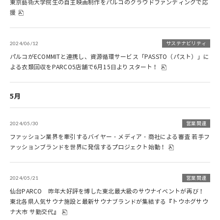
東京藝術大学院生の自主映画制作をパルコのクラウドファンディングで応
援
2024/06/12
サステナビリティ
パルコがECOMMITと連携し、資源循環サービス「PASSTO（パスト）」に
よる衣類回収をPARCO5店舗で6月15日よりスタート！
5月
2024/05/30
営業関連
ファッション業界を牽引するバイヤー・メディア・商社による審査 若手フ
ァッションブランドを世界に発信するプロジェクト始動！
2024/05/21
営業関連
仙台PARCO 昨年大好評を博した東北最大級のサウナイベントが再び！
東北各県人気サウナ施設と最新サウナブランドが集結する『トウホグサウ
ナ大市 サ勤交代』