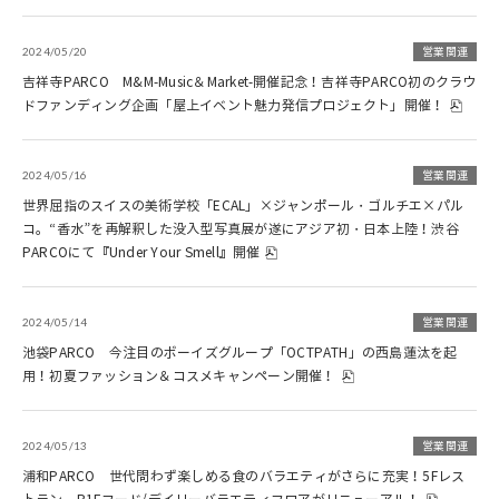
2024/05/20
営業関連
吉祥寺PARCO M&M-Music＆Market-開催記念！吉祥寺PARCO初のクラウ
ドファンディング企画「屋上イベント魅力発信プロジェクト」開催！
2024/05/16
営業関連
世界屈指のスイスの美術学校「ECAL」×ジャンポール・ゴルチエ×パル
コ。“香水”を再解釈した没入型写真展が遂にアジア初・日本上陸！渋谷
PARCOにて『Under Your Smell』開催
2024/05/14
営業関連
池袋PARCO 今注目のボーイズグループ「OCTPATH」の西島蓮汰を起
用！初夏ファッション＆コスメキャンペーン開催！
2024/05/13
営業関連
浦和PARCO 世代問わず楽しめる食のバラエティがさらに充実！5Fレス