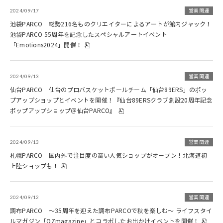
2024/09/17
営業関連
池袋PARCO 総勢216名ものクリエイターによるアートが館内ジャック！
池袋PARCO 55周年を記念したスペシャルアートイベント
「Emotions2024」開催！
2024/09/13
営業関連
仙台PARCO 仙台のプロバスケットボールチーム「仙台89ERS」のポッ
プアップショップとイベントを開催！『仙台89ERSクラブ創設20周年記念
ポップアップショップ＠仙台PARCO』
2024/09/13
営業関連
札幌PARCO 国内外で注目度の高い人気ショップがオープン！北海道初
上陸ショップも！
2024/09/12
営業関連
調布PARCO ～35周年を迎えた調布PARCOで秋を楽しむ～ ライフスタイ
ルマガジン「OZmagazine」とコラボしたお出かけイベントを開催！