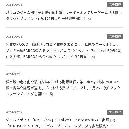
2024/09/25
営業関連
パルコのゲーム開発が本格始動！新作マーダーミステリーゲーム「悪意に
染まったプレゼント」9月25日より一般発売開始！
2024/09/25
営業関連
名古屋PARCO 秋はパルコと名古屋をあるこう。話題のローカルショッ
プと名古屋PARCOの人気ショップがコラボイベント『Find out! P(ARCO)
』を開催。PARCOから街へ繰り出したくなる2日間。
2024/09/25
松本城の老朽化や活用方法における財源確保の第一歩へ。松本PARCOと
松本青年会議所が連携し「松本城応援プロジェクト」9月25日(水)クラウ
ドファンディングを開始！
2024/09/24
営業関連
ゲームメディア「IGN JAPAN」がTokyo Game Show2024に出展する
「IGN JAPAN STORE」にパルコプロデュースグッズを多数販売！〜コー