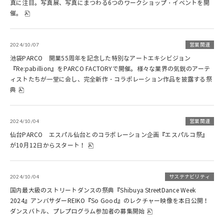
真に注目。写真展、写真にまつわる6つのワークショップ・イベントを開
催。
2024/10/07
営業関連
池袋PARCO 開業55周年を記念した特別なアートエキシビジョン
『Re:pabillion』をPARCO FACTORYで開催。様々な業界の気鋭のアーテ
ィストたちが一堂に会し、完全新作・コラボレーション作品を披露する祭
典
2024/10/04
営業関連
仙台PARCO エスパル仙台とのコラボレーション企画『エスパルコ祭』
が10月12日からスタート！
2024/10/04
サステナビリティ
国内最大級のストリートダンスの祭典『Shibuya StreetDance Week
2024』アンバサダーREIKO『So Good』のレクチャー映像を本日公開！
ダンスバトル、プレプログラム参加者の募集開始