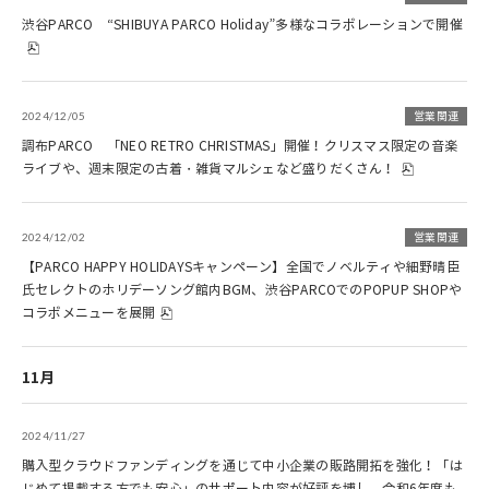
渋谷PARCO “SHIBUYA PARCO Holiday”多様なコラボレーションで開催
2024/12/05
営業関連
調布PARCO 「NEO RETRO CHRISTMAS」開催！クリスマス限定の音楽
ライブや、週末限定の古着・雑貨マルシェなど盛りだくさん！
2024/12/02
営業関連
【PARCO HAPPY HOLIDAYSキャンペーン】全国でノベルティや細野晴臣
氏セレクトのホリデーソング館内BGM、渋谷PARCOでのPOPUP SHOPや
コラボメニューを展開
11月
2024/11/27
購入型クラウドファンディングを通じて中小企業の販路開拓を強化！「は
じめて掲載する方でも安心」のサポート内容が好評を博し、令和6年度も