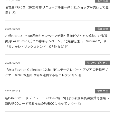
2025/02/20
営業関連
名古屋PARCO 2025年春リニューアル第一弾！21ショップが先行して登
場！
2025/02/20
営業関連
札幌PARCO ～50周年キャンペーン始動～周年ビジュアル解禁、北海道
出身Lee Izumida氏との春キャンペーン、北海道初進出「Ground Y」や
「ちいかわドリンクスタンド」OPENなど
2025/02/20
サステナビリティ
「Asia Fashion Collection 12th」NYステージレポート アジアの新鋭デザ
イナーがNYFW進出 世界が注目する新コレクション
2025/02/19
営業関連
新PARCOカード デビュー！ 2025年2月19日より新規会員募集受付開始 ～
新PARCOカードであなたのPARCOになっていく～