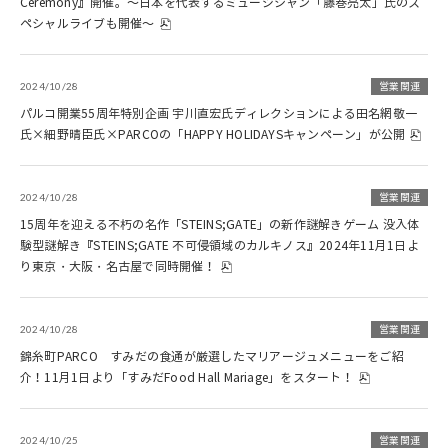
Ceremony』開催。～日本を代表するミュージシャン「藤巻亮太」氏のス
ペシャルライブも開催～
2024/10/28
営業関連
パルコ開業55周年特別企画 宇川直宏氏ディレクションによる田名網敬一
氏×細野晴臣氏×PARCOの「HAPPY HOLIDAYSキャンペーン」が公開
2024/10/28
営業関連
15周年を迎える不朽の名作「STEINS;GATE」の新作謎解きゲーム 没入体
験型謎解き『STEINS;GATE 不可侵領域のカルキノス』2024年11月1日よ
り東京・大阪・名古屋で同時開催！
2024/10/28
営業関連
錦糸町PARCO すみだの食通が厳選したマリアージュメニューをご紹
介！11月1日より「すみだFood Hall Mariage」をスタート！
2024/10/25
営業関連