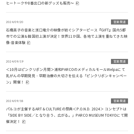
ヒートークや8番出口の新グッズも販売〜
2024/09/20
営業関連
石橋英子の音楽と濱口竜介の映像が紡ぐシアターピース『GIFT』国内5都
市での公演＆韓国初上演が決定！世界11か国、各地で上演を重ねてきた映
像-音楽体験
2024/09/19
営業関連
＜10月はピンクリボン月間＞浦和PARCOのメディカルモールWelpaにて
乳がんの早期発見・早期治療の大切さを伝える「ピンクリボンキャンペー
ン」開催！
2024/09/18
営業関連
パルコが主催するART＆CULTUREの祭典＜P.O.N.D. 2024＞ コンセプトは
「SIDE BY SIDE／となり合う、広がる。」PARCO MUSEUM TOKYOにて開
催決定！