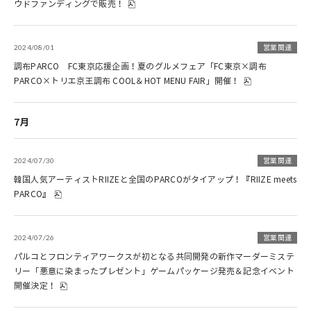
ウドファンディングで販売！
2024/08/01
営業関連
調布PARCO FC東京応援企画！夏のグルメフェア「FC東京×調布
PARCO×トリエ京王調布 COOL＆HOT MENU FAIR」開催！
7月
2024/07/30
営業関連
韓国人気アーティストRIIZEと全国のPARCOがタイアップ！『RIIZE meets
PARCO』
2024/07/26
営業関連
パルコとフロンティアワークスが初となる共同開発の新作マーダーミステ
リー「悪意に染まったプレゼント」ゲームパッケージ発売＆記念イベント
開催決定！