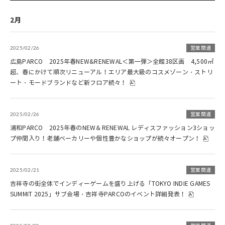
2月
2025/02/26
営業関連
広島PARCO 2025年春NEW&RENEWAL＜第一弾＞全館38区画 4,500㎡
超、春にかけて順次リニューアル！エリア最大級のコスメゾーン・ストリ
ート・モードブランドなど新フロア続々！
2025/02/26
営業関連
浦和PARCO 2025年春のNEW＆RENEWAL レディスファッション3ショッ
プ仲間入り！老舗ベーカリーや個性豊かなショップが続々オープン！
2025/02/21
営業関連
吉祥寺の街全体でインディーゲームを盛り上げる「TOKYO INDIE GAMES
SUMMIT 2025」サブ会場・吉祥寺PARCOのイベント詳細発表！