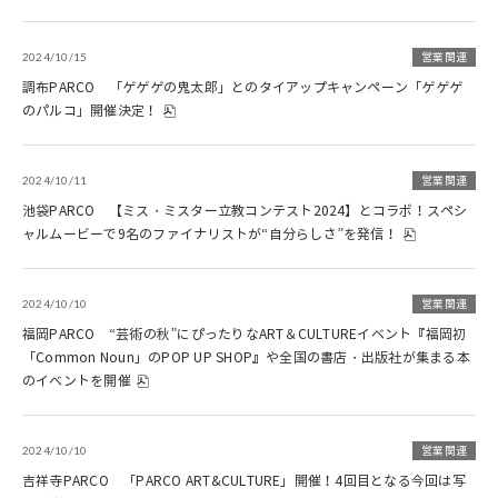
2024/10/15
営業関連
調布PARCO 「ゲゲゲの鬼太郎」とのタイアップキャンペーン「ゲゲゲ
のパルコ」開催決定！
2024/10/11
営業関連
池袋PARCO 【ミス・ミスター立教コンテスト2024】とコラボ！スペシ
ャルムービーで9名のファイナリストが“自分らしさ”を発信！
2024/10/10
営業関連
福岡PARCO “芸術の秋”にぴったりなART＆CULTUREイベント『福岡初
「Common Noun」のPOP UP SHOP』や全国の書店・出版社が集まる本
のイベントを開催
2024/10/10
営業関連
吉祥寺PARCO 「PARCO ART&CULTURE」開催！4回目となる今回は写