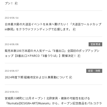
プン！
2024/08/16
日本最大級の大道芸イベントを未来へ繋げたい！「大道芸ワールドカップ
in静岡」をクラウドファンディングで応援します。
2024/08/08
営業関連
販売本数100万本超の大人気ゲーム「8番出口」全国初のポップアップシ
ョップ【8番出口×PARCO「8番うりば」】開催決定！
2024/08/07
経営・財務
2024年度下期 組織改定および人事異動について
2024/08/01
宮城県川崎町に11月オープン！北欧家具・雑貨の可能性を拡げる
「Numata(DESIGN+ART)Museum」から、オープン記念商品をパルコクラ