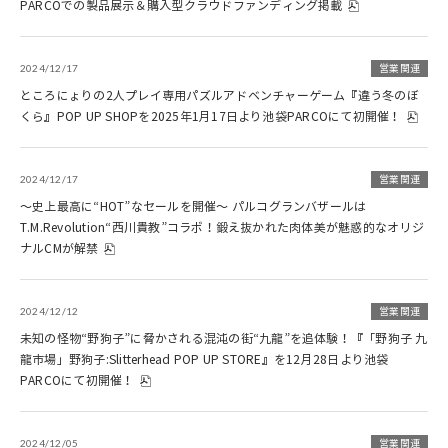
PARCOでの製品展示＆購入型クラウドファンディング掲載
2024/12/17
営業関連
ところにょりの2人プレイ専用パズルアドベンチャーゲーム『違う冬のぼ
くら』POP UP SHOPを2025年1月17日より池袋PARCOにて初開催！
2024/12/17
営業関連
～史上最高に“HOT”なセールを開催～ パルコグランバザールは
T.M.Revolution“西川貴教”コラボ！鍛え抜かれた肉体美が魅惑的なオリジ
ナルCMが解禁
2024/12/12
営業関連
未知の怪物“野狗子”に脅かされる混沌の街“九龍”を追体験！『「野狗子 九
龍市場」野狗子:Slitterhead POP UP STORE』を12月28日より池袋
PARCOにて初開催！
2024/12/05
営業関連