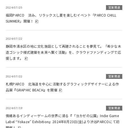
2024/07/25
営業関連
福岡PARCO 涼み、リラックスし夏を楽しむイベント「PARCO CHILL
SUMMER」開催！
2024/07/22
静岡市清水区の地に文化施設として再建されることを夢見て。「希少な木
造ゴシック様式建築を未来へ繋ぐ活動」を、クラウドファンディングで応
援します。
2024/07/22
営業関連
札幌PARCO 北海道を中心に活動するグラフィックデザイナーによる作
品展『GRAPHIC BEACH』を開催
2024/07/19
営業関連
情緒あるインディーゲームの世界に浸る『「ヨカゼの公園」Indie Game
Label “Yokaze” Exhibition』2024年8月23日(金)より渋谷PARCOにて初
開催！