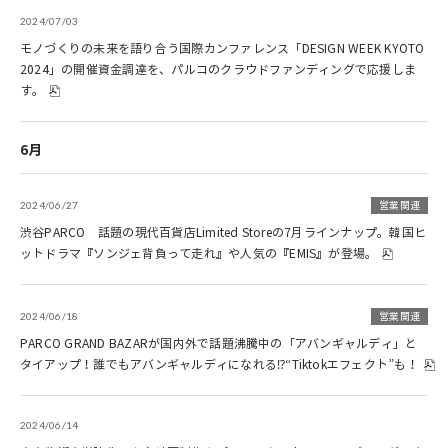
2024/07/03
モノづくりの未来を語り合う国際カンファレンス「DESIGN WEEK KYOTO
2024」の開催資金調達を、パルコのクラウドファンディングで応援しま
す。
6月
2024/06/27
営業関連
渋谷PARCO 話題の現代百貨店Limited Storeの7月ラインナップ。韓国ヒ
ットドラマ『ソンジェ背負って走れ』や人気の『EMIS』が登場。
2024/06/18
営業関連
PARCO GRAND BAZARが国内外で話題沸騰中の「アバンギャルディ」と
タイアップ！誰でもアバンギャルディになれる⁉“Tiktokエフェクト”も！
2024/06/14