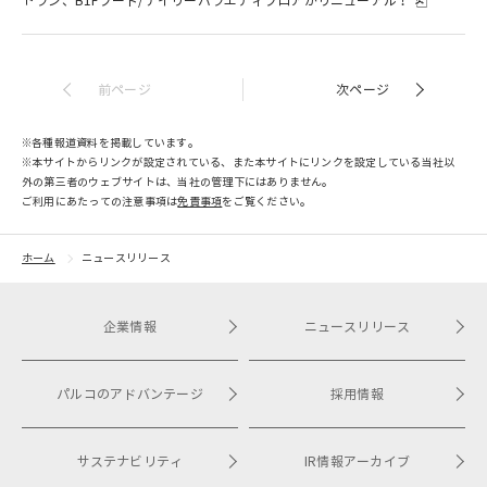
トラン、B1Fフード/デイリーバラエティフロアがリニューアル！
前ページ
次ページ
※各種報道資料を掲載しています。
※本サイトからリンクが設定されている、また本サイトにリンクを設定している当社以
外の第三者のウェブサイトは、当社の管理下にはありません。
ご利用にあたっての注意事項は​
免責事項
をご覧ください。
ホーム
ニュースリリース
企業情報
ニュースリリース
パルコのアドバンテージ
採用情報
サステナビリティ
IR情報アーカイブ