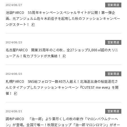
2024/08/27
営業関連
池袋PARCO 55周年キャンペーンスペシャルサイトが公開！第一弾企
画、元アンジュルム佐々木莉佳子を起用した秋のファッションキャンペー
ンがスタート！
2024/08/23
営業関連
名古屋PARCO 開業35周年のこの秋、全27ショップ3,000㎡超の大リニ
ューアル！有力ブランドが大集結！
2024/08/23
営業関連
札幌PARCO SNS総フォロワー数40万人越え！北海道出身の桜庭遥花さ
んとタイアップしたファッションキャンペーン『CUTEST me ever』を開
催！
2024/08/21
営業関連
調布PARCO 「治一郎」より栗尽くしの秋の新作「マロンバウムクーヘ
ン」が登場。全国で唯一！秋限定ショップ「治一郎マロンロマン」がオー