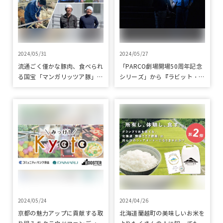
2024/05/31
2024/05/27
流通ごく僅かな豚肉、食べられ
「PARCO劇場開場50周年記念
る国宝「マンガリッツア豚」＆
シリーズ」から『ラビット・ホ
中国原産黒色品種「民豚」を育
ール』が読売演劇大賞の優秀作
てる養豚場をクラウドファンデ
品賞に選出
ィングで応援
2024/05/24
2024/04/26
京都の魅力アップに貢献する取
北海道蘭越町の美味しいお米を