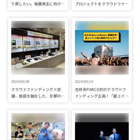
り戻したい。梅園再生に向けて
プロジェクトをクラウドファン
整備が始まりました
ディングで応援
2024/06/28
2024/06/14
クラウドファンディング×店
吉祥寺PARCO初のクラウドフ
舗・施設を融合した、京都の魅
ァンディング企画！「屋上イベ
力発信プロジェクト「みっけ！
ント魅力発信プロジェクト」を
kyoto」 ～プロジェクトをピ
クラウドファンディングで応援
ックアップしてご紹介