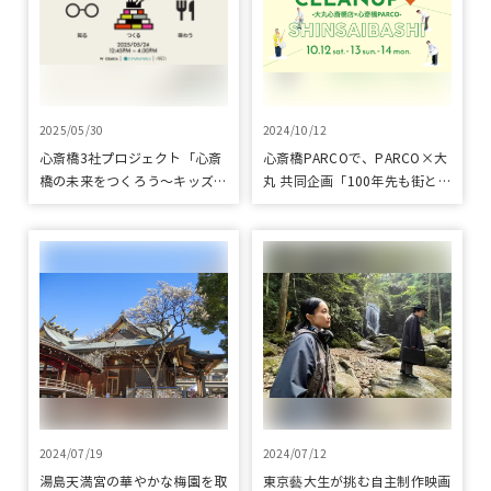
2025/05/30
2024/10/12
心斎橋3社プロジェクト「心斎
心斎橋PARCOで、PARCO×大
橋の未来をつくろう～キッズ特
丸 共同企画「100年先も街とい
別体験プログラム～」実施レポ
っしょに」をテーマに地域に根
ート
差したイベントを多数開催！
2024/07/19
2024/07/12
湯島天満宮の華やかな梅園を取
東京藝大生が挑む自主制作映画