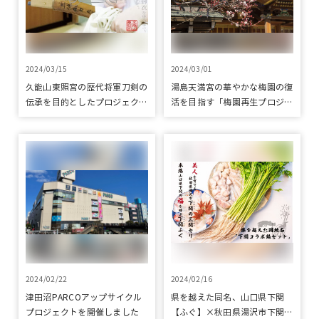
2024/03/15
2024/03/01
久能山東照宮の歴代将軍刀剣の
湯島天満宮の華やかな梅園の復
伝承を目的としたプロジェクト
活を目指す「梅園再生プロジェ
をクラウドファンディングで応
クト」をクラウドファンディン
援
グで応援
2024/02/22
2024/02/16
津田沼PARCOアップサイクル
県を越えた同名、山口県下関
プロジェクトを開催しました
【ふぐ】×秋田県湯沢市下関