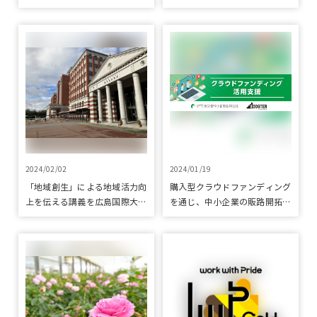
【せり】の『下関コラボ鍋セッ
ト』をクラウドファンディング
で応援いたしました
2024/02/02
2024/01/19
「地域創生」による地域活力向
購入型クラウドファンディング
上を伝える講義を広島国際大学
を通じ、中小企業の販路開拓を
にて実施しました
リアルとオンラインの両軸で支
援しました