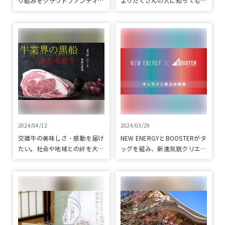
り組みをクラウドファンディン
よりたくさんの人に知ってもら
グプロジェクト「みっけ！
いたい。第２弾 田んぼのシェ
kyoto」で応援
アオーナー制度プロジェクトを
クラウドファンディングで応援
2024/04/12
2024/03/29
交雑牛の美味しさ・感動を届け
NEW ENERGYとBOOSTERがタ
たい。社会や地域との絆を大切
ッグを組み、新進気鋭クリエイ
にする、千葉県発「しあわせ絆
ターを支援！
牛プロジェクト」をクラウドフ
ァンディングで応援