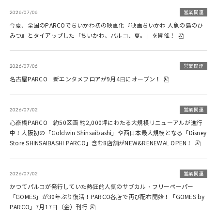
2026/07/06
営業関連
今夏、全国のPARCOでちいかわ初の映画化『映画ちいかわ 人魚の島のひ
みつ』とタイアップした「ちいかわ、パルコ、夏。」を開催！
2026/07/06
営業関連
名古屋PARCO 新エンタメフロアが9月4日にオープン！
2026/07/02
営業関連
心斎橋PARCO 約50区画 約2,000坪にわたる大規模リニューアルが進行
中！大阪初の「Goldwin Shinsaibashi」や西日本最大規模となる「Disney
Store SHINSAIBASHI PARCO」含む8店舗がNEW&RENEWAL OPEN！
2026/07/02
営業関連
かつてパルコが発行していた熱狂的人気のサブカル・フリーペーパー
「GOMES」が30年ぶり復活！PARCO各店で再び配布開始！「GOMES by
PARCO」7月17日（金）刊行