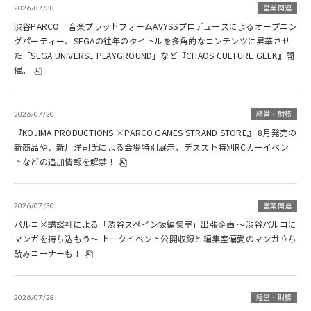
2026/07/30
営業関連
渋谷PARCO 音楽プラットフォームAVYSSプロデュースによるオープニン
グパーティー、SEGAの往年のタイトルを多角的なコンテンツに昇華させ
た「SEGA UNIVERSE PLAYGROUND」など『CHAOS CULTURE GEEK』開
催。
2026/07/30
経営・財務
『KOJIMA PRODUCTIONS ×PARCO GAMES STRAND STORE』 8月発売の
新商品や、新川洋司氏による会場特別展示、デススト特別RCカーイベン
トなどの追加情報を解禁！
2026/07/30
営業関連
パルコ×講談社による「渋谷スペイン坂編集室」出張企画 ～渋谷パルコに
マンガを持ち込もう～ トークイベント公開収録と編集室偏愛のマンガ立ち
読みコーナーも！
2026/07/28
経営・財務