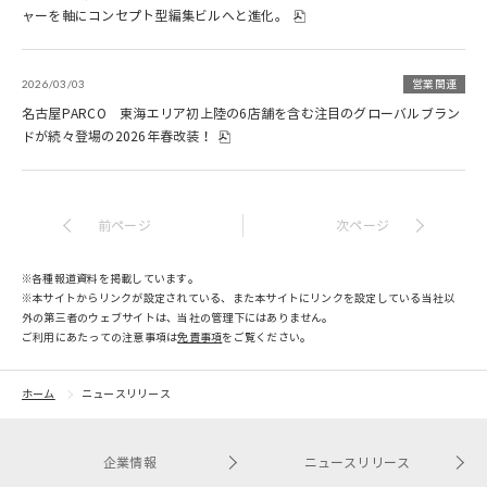
ャーを軸にコンセプト型編集ビルへと進化。
2026/03/03
営業関連
名古屋PARCO 東海エリア初上陸の6店舗を含む注目のグローバルブラン
ドが続々登場の2026年春改装！
前ページ
次ページ
※各種報道資料を掲載しています。
※本サイトからリンクが設定されている、また本サイトにリンクを設定している当社以
外の第三者のウェブサイトは、当社の管理下にはありません。
ご利用にあたっての注意事項は​
免責事項
をご覧ください。
ホーム
ニュースリリース
企業情報
ニュースリリース