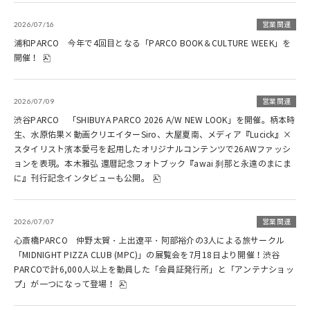
2026/07/16
営業関連
浦和PARCO 今年で4回目となる「PARCO BOOK＆CULTURE WEEK」を
開催！
2026/07/09
営業関連
渋谷PARCO 「SHIBUYA PARCO 2026 A/W NEW LOOK」を開催。柄本時
生、水原佑果×動画クリエイターSiro、大屋夏南、メディア『Lucick』×
スタイリスト濱本愛弓を起用したオリジナルコンテンツで26AWファッシ
ョンを表現。本木雅弘 還暦記念フォトブック『awai 刹那と永遠のまにま
に』刊行記念インタビューも公開。
2026/07/07
営業関連
心斎橋PARCO 仲野太賀・上出遼平・阿部裕介の3人による旅サークル
「MIDNIGHT PIZZA CLUB (MPC)」の展覧会を7月18日より開催！渋谷
PARCOで計6,000人以上を動員した「会員証発行所」と「アンテナショッ
プ」が一つになって登場！