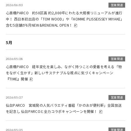
2026/06/03
営業関連
心斎橋PARCO 約50区画 約2,000坪にわたる大規模リニューアルが進行
中！ 西日本初出店の「TOM WOOD」や「HOMME PLISSEISSEY MIYAKE」
含む5店舗が6月NEW&RENEWAL OPEN！
5月
2026/05/28
営業関連
心斎橋PARCO 経年変化を楽しみ、ながく持つことの愛着を考える「物
をながく生かす」新しいサステナブルな視点に気づくキャンペーン
『TIME』開催
2026/05/27
営業関連
仙台PARCO 宮城発の人気バラエティ番組「かのおが便利軒」全国放送
を記念し 仙台PARCOと全力コラボキャンペーンを開催！
2026/05/25
営業関連