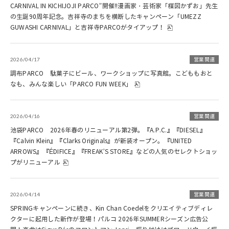
CARNIVAL IN KICHIJOJI PARCO”開催‼漫画家・芸術家「楳図かずお」先生
の生誕90周年記念。吉祥寺のまちを横断したキャンペーン「UMEZZ
GUWASHI CARNIVAL」と吉祥寺PARCOがタイアップ！
2026/04/17
営業関連
調布PARCO 駄菓子にビール、ワークショップに写真館。こどももおと
なも、みんな楽しい「PARCO FUN WEEK」
2026/04/16
営業関連
池袋PARCO 2026年春のリニューアル第2弾。『A.P.C.』『DIESEL』
『Calvin Klein』『Clarks Originals』が新装オープン。『UNITED
ARROWS』『ÉDIFICE』『FREAK’S STORE』などの人気のセレクトショッ
プがリニューアル
2026/04/14
営業関連
SPRINGキャンペーンに続き、Kin Chan Coedelをクリエイティブディレ
クターに起用した新作が登場！パルコ 2026年SUMMERシーズン広告公