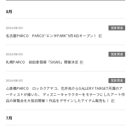
8月
2026/08/03
営業関連
名古屋PARCO PARCO“エンタPARK”9月4日オープン！
2026/08/03
営業関連
札幌PARCO 前田麦個展「SIGNS」開催決定
2026/08/03
営業関連
心斎橋PARCO ロッカクアヤコ、花井祐介らGALLERY TARGET所属のア
ーティストが描いた、 ディズニーキャラクターをモチーフにしたアート作
品の展覧会を大阪初開催！作品をデザインしたアイテム販売も！
7月