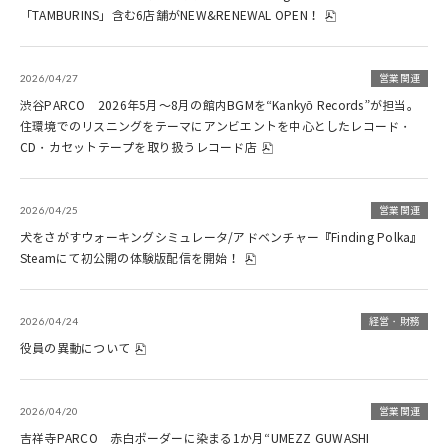
「TAMBURINS」含む6店舗がNEW&RENEWAL OPEN！
2026/04/27
営業関連
渋谷PARCO 2026年5月～8月の館内BGMを“Kankyō Records”が担当。
住環境でのリスニングをテーマにアンビエントを中心としたレコード・
CD・カセットテープを取り扱うレコード店
2026/04/25
営業関連
犬をさがすウォーキングシミュレータ/アドベンチャー『Finding Polka』
Steamにて初公開の体験版配信を開始！
2026/04/24
経営・財務
役員の異動について
2026/04/20
営業関連
吉祥寺PARCO 赤白ボーダーに染まる1か月“UMEZZ GUWASHI