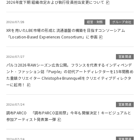
2026年度下期 組織改定および執行役員担当変更について
2026/07/28
経営・財務
グループ会社
XRを用いたLBE市場の形成と流通基盤の構築を目指すコンソーシアム
「Location-Based Experiences Consortium」に参画
2026/07/27
営業関連
パルコ2026年AWシーズン広告公開。フランスを代表するインディペンデ
ント・ファッション誌「Purple」の初代アートディレクターを15年間務め
た重鎮クリエイター Christophe Brunnquellをクリエイティブディレクタ
ーに起用！
2026/07/24
営業関連
調布PARCO 「調布PARCO芸術祭」今年も開催決定！キービジュアルと
参加アーティスト発表第一弾
2026/07/24
営業関連