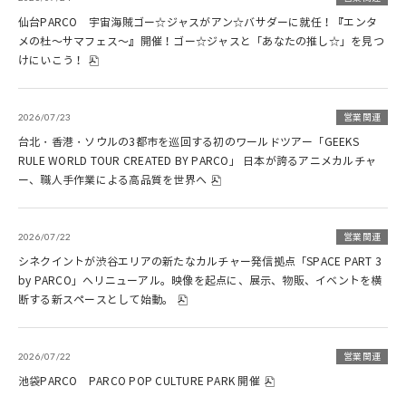
仙台PARCO 宇宙海賊ゴー☆ジャスがアン☆バサダーに就任！『エンタ
メの杜～サマフェス～』開催！ゴー☆ジャスと「あなたの推し☆」を見つ
けにいこう！
2026/07/23
営業関連
台北・香港・ソウルの3都市を巡回する初のワールドツアー「GEEKS
RULE WORLD TOUR CREATED BY PARCO」 日本が誇るアニメカルチャ
ー、職人手作業による高品質を世界へ
2026/07/22
営業関連
シネクイントが渋谷エリアの新たなカルチャー発信拠点「SPACE PART 3
by PARCO」へリニューアル。映像を起点に、展示、物販、イベントを横
断する新スペースとして始動。
2026/07/22
営業関連
池袋PARCO PARCO POP CULTURE PARK 開催