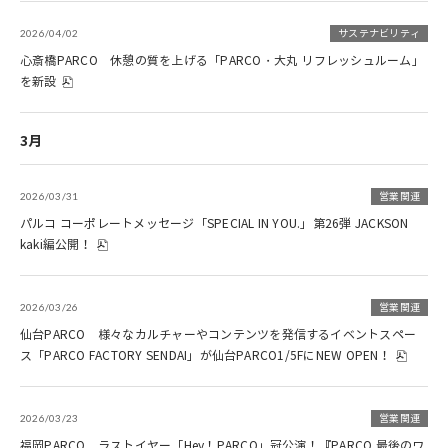
2026/04/02
サステナビリティ
心斎橋PARCO 休憩の質を上げる「PARCO・大丸 リフレッシュルーム」
を新設
3月
2026/03/31
営業関連
パルコ コーポレートメッセージ「SPECIAL IN YOU.」第26弾 JACKSON
kaki編公開！
2026/03/26
営業関連
仙台PARCO 様々なカルチャーやコンテンツを発信するイベントスペー
ス「PARCO FACTORY SENDAI」が仙台PARCO1/5FにNEW OPEN！
2026/03/23
営業関連
福岡PARCO ラストイヤー「Hey！PARCO」冠公演！『PARCO 最後のワ