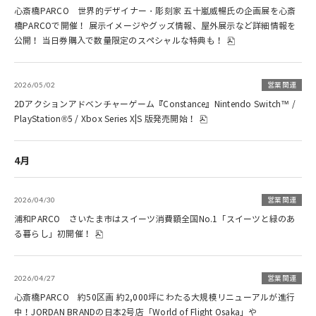
心斎橋PARCO 世界的デザイナー・彫刻家 五十嵐威暢氏の企画展を心斎
橋PARCOで開催！ 展示イメージやグッズ情報、屋外展示など詳細情報を
公開！ 当日券購入で数量限定のスペシャルな特典も！
2026/05/02
営業関連
2Dアクションアドベンチャーゲーム『Constance』Nintendo Switch™ /
PlayStation®5 / Xbox Series X|S 版発売開始！
4月
2026/04/30
営業関連
浦和PARCO さいたま市はスイーツ消費額全国No.1「スイーツと緑のあ
る暮らし」初開催！
2026/04/27
営業関連
心斎橋PARCO 約50区画 約2,000坪にわたる大規模リニューアルが進行
中！JORDAN BRANDの日本2号店「World of Flight Osaka」や