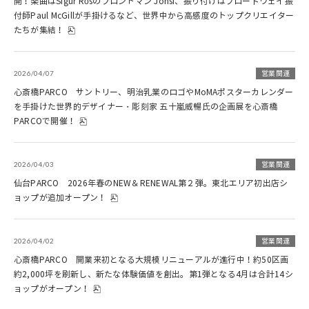
開！楽曲はSigur Rósのフロントマン Jonsi、振り付けはブロードウェイ振
付師Paul McGillが手掛けるなど、世界中から高感度のトップクリエイター
たちが集結！
2026/04/07
営業関連
心斎橋PARCO サントリー、明治乳業のロゴやMoMAポスターカレンダー
を手掛けた世界的デザイナー・彫刻家 五十嵐威暢氏の企画展を心斎橋
PARCOで開催！
2026/04/03
営業関連
仙台PARCO 2026年春のNEW＆RENEWAL第２弾。東北エリア初出店シ
ョップが追加オープン！
2026/04/02
営業関連
心斎橋PARCO 開業来初となる大規模リニューアルが進行中！約50区画
約2,000坪を刷新し、新たな体験価値を創出。第1弾となる4月は合計14シ
ョップがオープン！