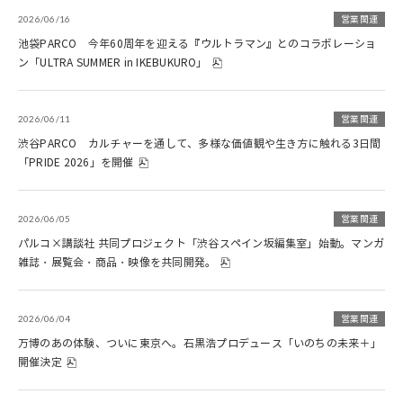
2026/06/16
営業関連
池袋PARCO 今年60周年を迎える『ウルトラマン』とのコラボレーショ
ン「ULTRA SUMMER in IKEBUKURO」
2026/06/11
営業関連
渋谷PARCO カルチャーを通して、多様な価値観や生き方に触れる3日間
「PRIDE 2026」を開催
2026/06/05
営業関連
パルコ×講談社 共同プロジェクト「渋谷スペイン坂編集室」始動。マンガ
雑誌・展覧会・商品・映像を共同開発。
2026/06/04
営業関連
万博のあの体験、ついに東京へ。石黒浩プロデュース「いのちの未来＋」
開催決定