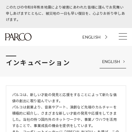
このたびの令和8年熊本地震により被害にあわれた皆様に謹んでお見舞い
申しあげますとともに、被災地の一日も早い復旧を、心よりお祈り申しあ
げます。
ENGLISH
インキュベーション
ENGLISH
パルコは、新しい才能の発見と応援をすることによって新たな価
値の創出に取り組んでいます。
パルコは創業より、音楽やアート、演劇など先端のカルチャーを
積極的に紹介し、さまざまな新しい才能の発見や応援をしてきま
した。当社の持つ国内外のネットワークや、事業ノウハウを活用
することで、事業成長の機会を提供をしています。
また、コーポレートメッセージ「SPECIAL IN YOU.」を掲げ、この