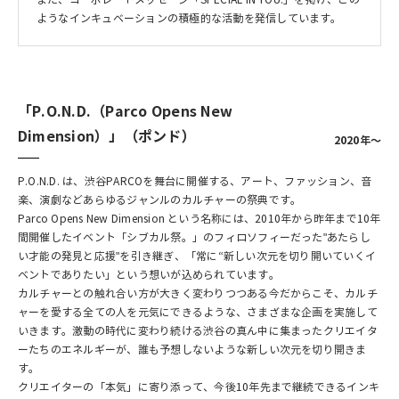
ようなインキュベーションの積極的な活動を発信しています。
「P.O.N.D.（Parco Opens New
Dimension）」（ポンド）
2020年～
P.O.N.D. は、渋谷PARCOを舞台に開催する、アート、ファッション、音
楽、演劇などあらゆるジャンルのカルチャーの祭典です。
Parco Opens New Dimension という名称には、2010年から昨年まで10年
間開催したイベント「シブカル祭。」のフィロソフィーだった"あたらし
い才能の発見と応援"を引き継ぎ、「常に“新しい次元を切り開いていくイ
ベントでありたい」という想いが込められています。
カルチャーとの触れ合い方が大きく変わりつつある今だからこそ、カルチ
ャーを愛する全ての人を元気にできるような、さまざまな企画を実施して
いきます。激動の時代に変わり続ける渋谷の真ん中に集まったクリエイタ
ーたちのエネルギーが、誰も予想しないような新しい次元を切り開きま
す。
クリエイターの「本気」に寄り添って、今後10年先まで継続できるインキ