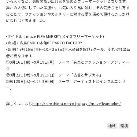
いる人々など、感度の高い出品者を集めるフリーマーケットとなります。
誰かの大切にしていた洋服や、お気に入り品に触れ、その気持ちを共有す
ることで、ファッションやカルチャーに対する愛を深めて頂けるきっかけ
になればと考えました。
•タイトル：maze FLEA MARKET(メイズフリーマーケット)
•会 場：広島PARCO本館6F PARCO FACTORY
•会 期：9月16日(金)～10月2日(日)※入替日を設け3クール、それぞれ出品
者が異なります
①9月16日(金)～9月19日(月) テーマ「音楽とファッション、アンティー
ク」
②9月22日(木)～9月25日(日) テーマ「古着とサブカル」
③9月29日(木)～10月2日(日) テーマ「アーティストとインフルエンサ
ー」
詳しくはこちら
https://hiroshima.parco.jp/page/mazefleamarket/
地域
環境