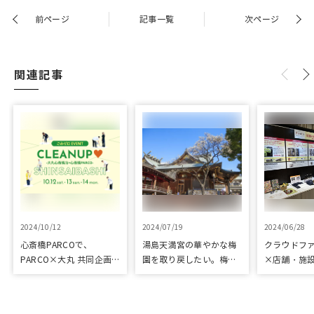
前ページ
記事一覧
次ページ
関連記事
2024/10/12
2024/07/19
2024/06/28
心斎橋PARCOで、
湯島天満宮の華やかな梅
クラウドフ
PARCO×大丸 共同企画
園を取り戻したい。梅園
×店舗・施
「100年先も街といっし
再生に向けて整備が始ま
た、京都の
ょに」をテーマに地域に
りました
ジェクト「
根差したイベントを多数
kyoto」 