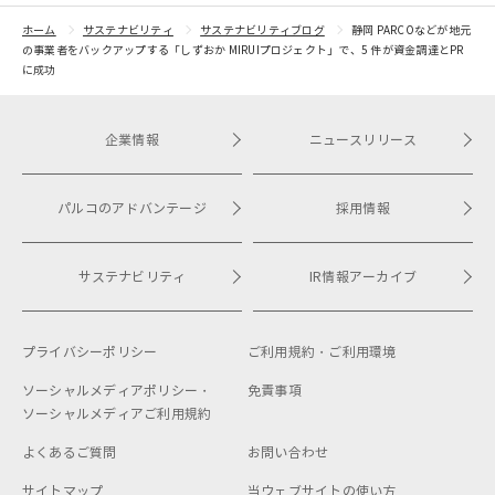
開催！
トをピック
紹介
ホーム
サステナビリティ
サステナビリティブログ
静岡 PARCOなどが地元
の事業者をバックアップする「しずおか MIRUIプロジェクト」で、5 件が資金調達とPR
に成功
企業情報
ニュースリリース
パルコのアドバンテージ
採用情報
サステナビリティ
IR情報アーカイブ
プライバシーポリシー
ご利用規約・
ご利用環境
ソーシャルメディアポリシー・
免責事項
ソーシャルメディアご利用規約
よくあるご質問
お問い合わせ
サイトマップ
当ウェブサイトの使い方