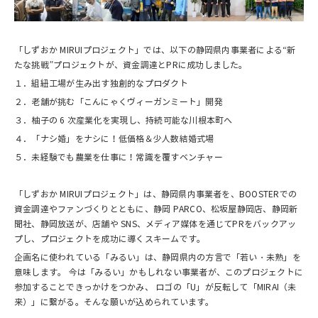
「しずおか MIRUIプロジェクト」では、以下の静岡県内事業者による“新
たな挑戦”プロジェクトが、資金調達とPRに成功しました。
１．組紐工場が生み出す独創的なプロダクト
２．老舗が挑む「こんにゃくヴィーガンミート」開発
３．柚子の 6 次産業化を実現し、持続可能な川根本町へ
４．「ナシ婚」をナシに！低価格＆少人数結婚式場
５．未経験でも農業を仕事に！常識を覆すベンチャー
「しずおか MIRUIプロジェクト」は、静岡県内事業者を、BOOSTERでの
資金調達やファンづくりとともに、静岡 PARCO、松坂屋静岡店、静岡新
聞社、静岡放送が、店舗や SNS、メディア媒体を通じてPRをバックアッ
プし、プロジェクトを成功に導くスキームです。
企画名に使われている「みるい」は、静岡県内の方言で「若い・未熟」を
意味します。 今は「みるい」かもしれない事業者が、このプロジェクトに
参加することできっかけをつかみ、 ロゴの「U」が反転して「MIRAI（未
来）」に繋がる。そんな願いが込められています。