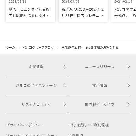
2024/06/18
2024/03/06
2024/02/16
現代（ヒュンダイ）百貨
新所沢PARCOが2024年2
パルコのウェ
店と戦略的協業に関する
月29日に閉店セレモニー
号拠点、「W
基本合意を締結。第1弾と
を実施
開業
して渋谷PARCOでPOP
UPイベントを開催
ホーム
パルコグループブログ
平成29年2月期 第2四半期の決算を発表
企業情報
ニュースリリース
パルコのアドバンテージ
採用情報
サステナビリティ
IR情報アーカイブ
プライバシーポリシー
ご利用規約・
ご利用環境
ソーシャルメディアポリシー・
免責事項