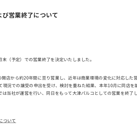
よび営業終了について
8月末（予定）での営業終了を決定いたしました。
月の開店から約20年間に亘り営業し、近年は商業環境の変化に対応した
て現況での譲受の申出を受け、検討を重ねた結果、本年10月に同店を
までは当社が運営を行い、同日をもって大津パルコとしての営業を終了
について