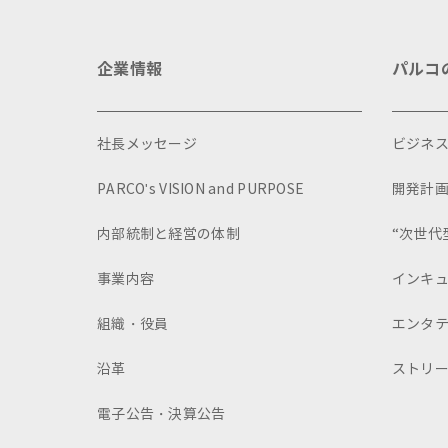
企業情報
パルコ
社長メッセージ
ビジネ
PARCO's VISION and PURPOSE
開発計
内部統制と経営の体制
“次世代
事業内容
インキ
組織・役員
エンタ
沿革
ストリ
電子公告・決算公告