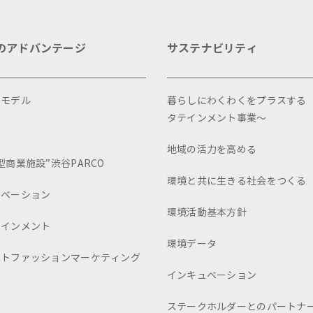
のアドバンテージ
サステナビリティ
スモデル
暮らしにわくわくをプラスする
タテインメント事業～
画
地域の活力を高める
型商業施設”渋谷PARCO
環境と共に生きる社会をつくる
ュベーション
環境活動基本方針
テインメント
環境データ
ートファッションマーケティング
インキュベーション
ステークホルダーとのパートナ