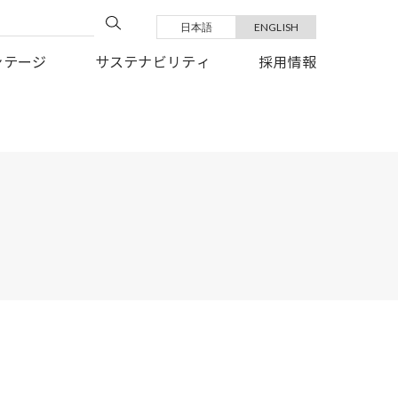
日本語
ENGLISH
い復旧を、心よりお祈り申しあげます。
ンテージ
サステナビリティ
採用情報