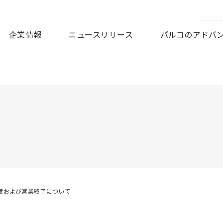
皆様に謹んでお見舞い申しあげますとともに、被災地の一日も早
企業情報
ニュースリリース
パルコのアドバ
渡および営業終了について