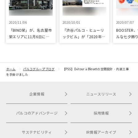
2020/11/06
2020/10/01
2020/07/07
「BINO栄」が、名古屋市
「渋谷パルコ・ヒューリ
BOOSTER
栄エリアに11月6日に開
ックビル」が「2020年度
ルな七夕飾
業
グッドデザイン・ベスト
への支援プ
100」受賞
ホーム
パルコグループブログ
【PSS】Détour à Bleuetの空間設計・内装工事
を手掛けました
企業情報
ニュースリリース
パルコのアドバンテージ
採用情報
サステナビリティ
IR情報アーカイブ