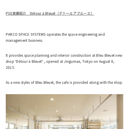
PSS実績紹介 Détour à Bleuet（デトールアブルーエ）
PARCO SPACE SYSTEMS operates the space engineering and
management business.
It provides space planning and interior construction at Bleu Bleuet new
shop "Détour à Bleuet" , opened at Jingumae, Tokyo on August 8,
2015.
As a new styles of Bleu Bleuet, the cafe is provided along with the shop.