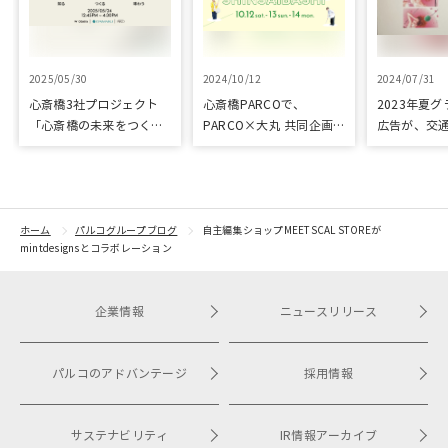
2025/05/30
2024/10/12
2024/07/31
心斎橋3社プロジェクト
心斎橋PARCOで、
2023年夏
「心斎橋の未来をつくろ
PARCO×大丸 共同企画
広告が、交
う～キッズ特別体験プロ
「100年先も街といっし
プリ優秀作
グラム～」実施レポート
ょに」をテーマに地域に
根差したイベントを多数
開催！
ホーム
パルコグループブログ
自主編集ショップMEETSCAL STOREが
mintdesignsとコラボレーション
企業情報
ニュースリリース
パルコのアドバンテージ
採用情報
サステナビリティ
IR情報アーカイブ