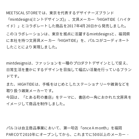
MEETSCAL STOREでは、東京を代表するデザイナーズブランド
「mintdesigns(ミントデザインズ)」、文具メーカー「HIGHTIDE（ハイタ
イド）」とコラボレートした商品を2017年4月20日から発売しました。
このコラボレーションは、東京を拠点に活躍するmintdesignsと、福岡県
に本社を持つ文房具メーカー「HIGHTIDE」を、パルコがコーディネート
したことにより実現しました。
mintdesignsは、ファッションを一種のプロダクトデザインとして捉え、
日常生活を豊かにするデザインを目指して幅広い活動を行っているブラン
ドです。
また、HIGHTIDEは、手帳をはじめとしたステーショナリーや雑貨などを
取り扱う雑貨メーカーです。
今回は、「とある町の書店」をテーマに、書店の一角におかれた文房具を
イメージして商品を制作しました。
パルコは自主商品事業において、第一号店「once A month」を福岡
PARCOで2010年にオープンしてから、これまでに500以上のメーカー・