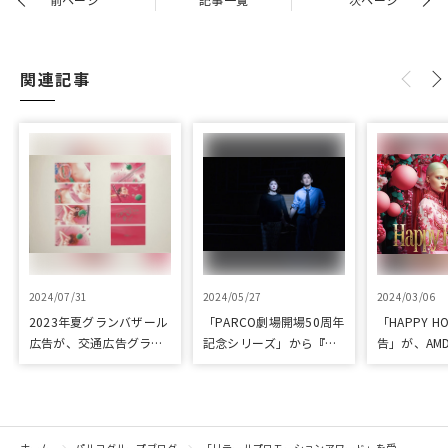
前ページ
記事一覧
次ページ
関連記事
2024/07/31
2024/05/27
2024/03/06
2023年夏グランバザール
「PARCO劇場開場50周年
「HAPPY HO
広告が、交通広告グラン
記念シリーズ」から『ラ
告」が、AM
プリ優秀作品賞を受賞
ビット・ホール』が読売
「優秀賞」
演劇大賞の優秀作品賞に
選出