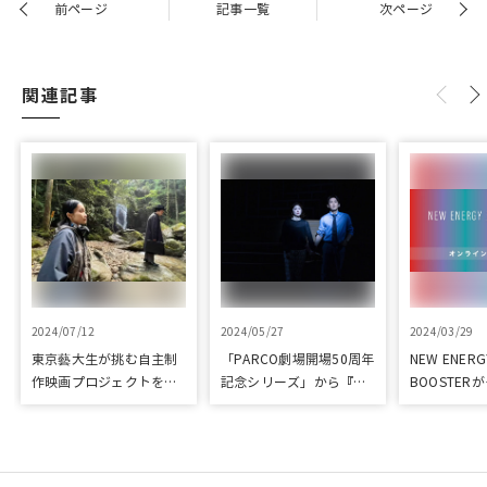
前ページ
記事一覧
次ページ
関連記事
2024/07/12
2024/05/27
2024/03/29
東京藝大生が挑む自主制
「PARCO劇場開場50周年
NEW ENER
作映画プロジェクトをク
記念シリーズ」から『ラ
BOOSTER
ラウドファンディングで
ビット・ホール』が読売
み、新進気
応援
演劇大賞の優秀作品賞に
ーを支援！
選出