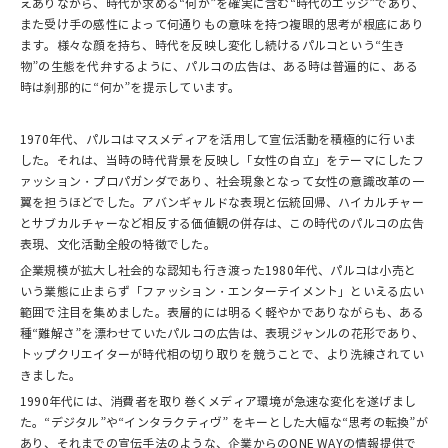
えありながら、時代が求める“何か”を確実に含む“時代のエッジ”であり、
また受け手の感性によって何通りもの意味を持つ複眼的思考が根底にあり
ます。様々な顔を持ち、時代を反映し変化し続けるパルコという“生き
物”の生態を代弁するように、パルコの広告は、ある時は普遍的に、ある
時は刹那的に“何か”を提示しています。
1970年代、パルコはマスメディアを活用して宣伝活動を積極的に行いま
した。それは、当時の時代背景を反映し「女性の自立」をテーマにしたフ
ァッション・プロパガンダであり、社会現象となって女性の意識改革の一
翼を担うほどでした。アバンギャルドな表現と伝統回帰、ハイカルチャー
とサブカルチャーなど相反する価値観の併存は、この時代のパルコの広告
表現、文化活動全般の特徴でした。
企業規模が拡大し社会的な認知も行き渡った1980年代、パルコは小売と
いう業態に止まらず「ファッション・エンターテイメント」といえる広い
範囲で注目を集めました。表層的には明るく軽やかでありながらも、ある
種“難解さ”を漂わせていたパルコの広告は、表現ジャンルの花形であり、
トップクリエイターが時代相の切り取りを競うことで、より洗練されてい
きました。
1990年代には、消費者を取り巻くメディア環境が急速な変化を遂げまし
た。“デジタル”や“インタラクティヴ” をキーとした大幅な“思考の転換”が
あり、それまでの宣伝手法のような、企業からのONE WAYの情報提供で