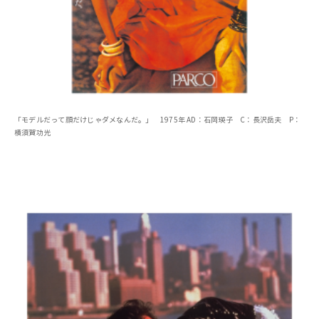
「モデルだって顔だけじゃダメなんだ。」 1975年 AD：石岡瑛子 C：長沢岳夫 P：
横須賀功光