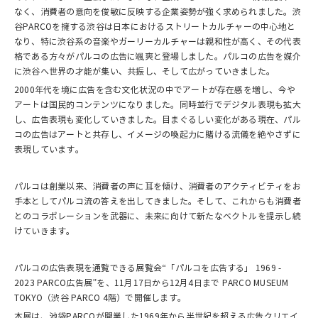
なく、消費者の意向を俊敏に反映する企業姿勢が強く求められました。渋
谷PARCOを擁する渋谷は日本におけるストリートカルチャーの中心地と
なり、特に渋谷系の音楽やガーリーカルチャーは親和性が高く、その代表
格である方々がパルコの広告に颯爽と登場しました。パルコの広告を媒介
に渋谷へ世界の才能が集い、共振し、そして広がっていきました。
2000年代を境に広告を含む文化状況の中でアートが存在感を増し、今や
アートは国民的コンテンツになりました。同時並行でデジタル表現も拡大
し、広告表現も変化していきました。目まぐるしい変化がある現在、パル
コの広告はアートと共存し、イメージの喚起力に賭ける流儀を絶やさずに
表現しています。
パルコは創業以来、消費者の声に耳を傾け、消費者のアクティビティをお
手本としてパルコ流の答えを出してきました。そして、これからも消費者
とのコラボレーションを武器に、未来に向けて新たなベクトルを提示し続
けていきます。
パルコの広告表現を通覧できる展覧会“「パルコを広告する」 1969 -
2023 PARCO広告展”を、11月17日から12月4日まで PARCO MUSEUM
TOKYO（渋谷 PARCO 4階）で開催します。
本展は、池袋PARCOが開業した1969年から半世紀を超える広告クリエイ