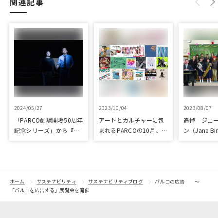
関連記事
2024/05/27
2023/10/04
2023/08/07
「PARCO劇場開場50周年
アートとカルチャーに包
追悼 ジェ
記念シリーズ」から『ラ
まれるPARCOの10月、
ン（Jane B
ビット・ホール』が読売
ART & CULTURE DAYS
と パルコ
演劇大賞の優秀作品賞に
選出
ホーム
サステナビリティ
サステナビリティブログ
パルコの広告 ～
「パルコを広告する」展覧会を開催