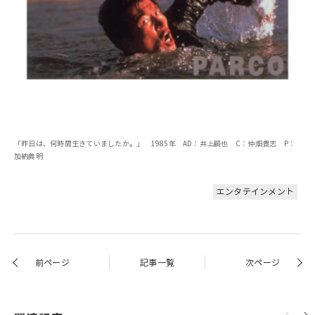
「昨日は、何時間生きていましたか。」 1985年 AD：井上嗣也 C：仲畑貴志 P：
加納典明
エンタテインメント
前ページ
記事一覧
次ページ