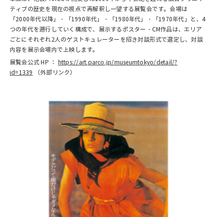
ティブの歴史を現在の視点で再解釈し一望する展覧会です。会場は
「2000年代以降」・「1990年代」・「1980年代」・「1970年代」と、4
つの年代を遡行していく構成で、展示するポスター・CM作品は、エリア
ごとにそれぞれ2人のゲストキュレーターを招き対談形式で選定し、対談
内容を展示会場内で上映します。
展覧会公式 HP ：
https://art.parco.jp/museumtokyo/detail/?
id=1339
（外部リンク）