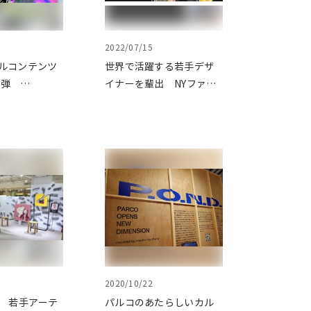
2022/07/15
バルコンテンツ
世界で活躍する若手デザ
5弾
イナーを輩出 NYファッ
 AWARDS
ションウィークでランウ
公募がスタート
ェイデビューを果たす
「Asia Fashion
Collection(アジアファッ
ションコレクション)
10th」開催
2020/10/22
O 若手アーテ
パルコのあたらしいカル