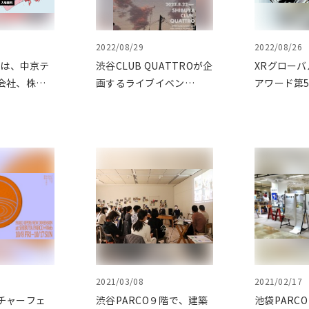
2022/08/29
2022/08/26
Oは、中京テ
渋谷CLUB QUATTROが企
XRグロー
会社、株式
画するライブイベン
アワード第
株式会社ア
ト"LAUNCH"
「NEWVIEW
ドが主催す
2022」の
リエイター
ロジェクト
其ノ弐」にス
て参画して
2021/03/08
2021/02/17
チャーフェ
渋谷PARCO９階で、建築
池袋PARC