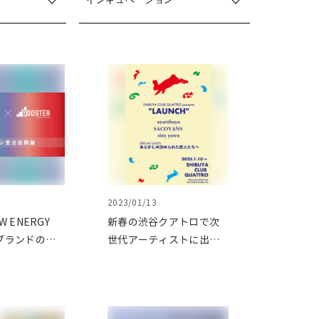
2023/01/13
W ENERGY
新春の渋谷クアトロで次
ブランドの育
世代アーティストに出会
目的としたオ
う 対バンイベン
注会第二弾を
ト"LAUNCH(ローン
で開催
チ)"vol.4を開催致しまし
た