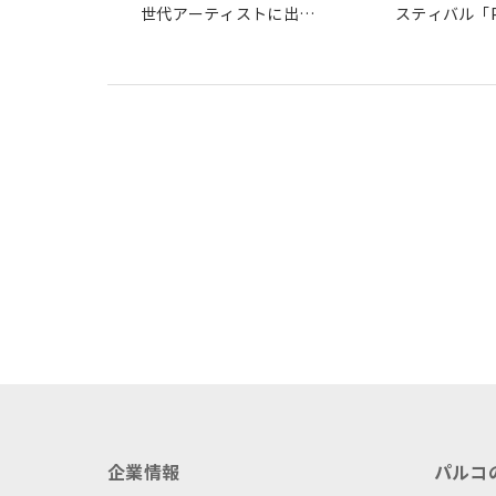
世代アーティストに出会
スティバル「P.
う対バンイベント
開催しました
"LAUNCH（ローンチ
）"vol.3が8月22日(月)に
開催
企業情報
パルコ