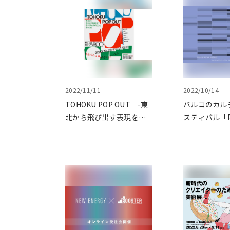
2022/11/11
2022/10/14
TOHOKU POP OUT -東
パルコのカル
北から飛び出す表現を見
スティバル「P.
て、感じる仙台PARCOの
開催中
芸術の秋-