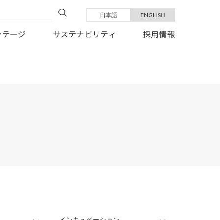
日本語
ENGLISH
い復旧を、心よりお祈り申しあげます。
ンテージ
サステナビリティ
採用情報