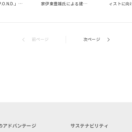
O.N.D.」を
家伊東豊雄氏による建築
ィストに向
塾の中高生の作品展示会
ティ・アト
を開催
がオープン
前ページ
次ページ
のアドバンテージ
サステナビリティ