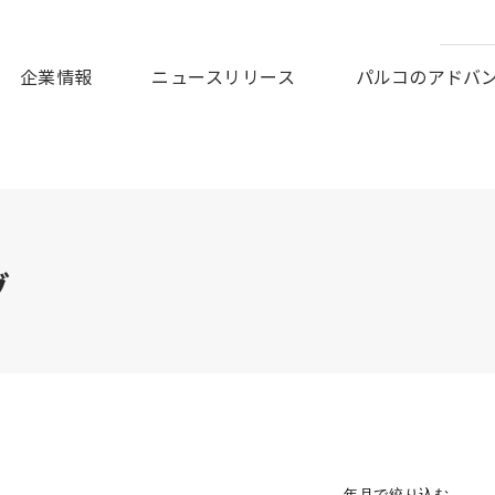
皆様に謹んでお見舞い申しあげますとともに、被災地の一日も早
企業情報
ニュースリリース
パルコのアドバ
グ