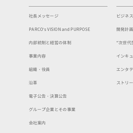
社長メッセージ
ビジネ
PARCO's VISION and PURPOSE
開発計
内部統制と経営の体制
“次世代
事業内容
インキ
組織・役員
エンタ
沿革
ストリ
電子公告・決算公告
グループ企業とその事業
会社案内