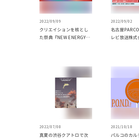
2022/09/09
2022/09/02
クリエイションを核とし
名古屋PARC
た祭典『NEW ENERGY』
レビ放送株式
とクラウドファンディン
会社タジク、
グ 「BOOSTER」による
イデアクラウ
コラボレーションプロジ
る新世代のク
ェクトが始動
を発掘するプ
「出現画廊 
ポンサーとし
います
2022/07/08
2021/10/18
真夏の渋谷クアトロで次
パルコのカル