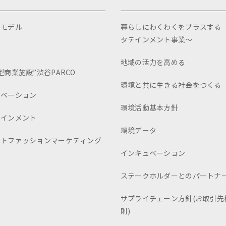
スモデル
暮らしにわくわくをプラスする
タテインメント事業～
画
地域の活力を高める
型商業施設”渋谷PARCO
環境と共に生きる社会をつくる
ュベーション
環境活動基本方針
テインメント
環境データ
ートファッションマーケティング
インキュベーション
ステークホルダーとのパートナ
サプライチェーン方針(お取引先
則)