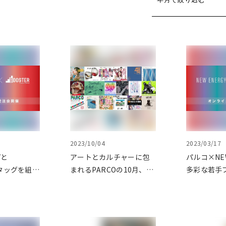
2023/10/04
2023/03/17
Yと
アートとカルチャーに包
パルコ×NE
がタッグを組
まれるPARCOの10月、
多彩な若手
クリエイタ
ART & CULTURE DAYS
成・応援を
ンライン受
BOOSTER