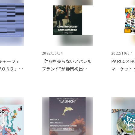
2022/10/14
2022/10/07
チャーフェ
【“服を売らないアパレル
PARCO×H
O.N.D.」を
ブランド”が静岡初出
マーケット
店】 不要になった服持
「THE WE
参で、新たな服を持ち帰
LOCAL CU
る服の循環型サービス
FESTIVA
「CLOSET to CLOSET」
のパルコに
期間限定オープン