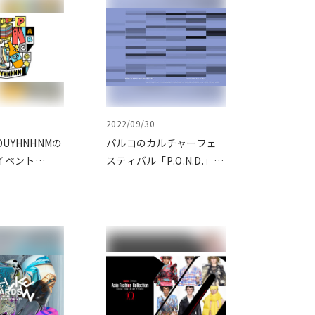
2022/09/30
OUYHNHNMの
パルコのカルチャーフェ
イベント
スティバル「P.O.N.D.」今
EKENDER～
年も開催！ コンセプト
LTURE
は「IN DOUBT／見えてい
L～」 全国８カ所
ないものを、考える。」
て開催