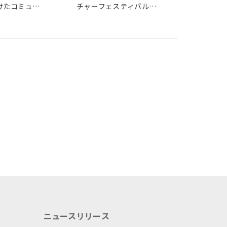
けたコミュニ
チャーフェスティバル
リエスペース
「P.O.N.D.」（ポンド）開
催中
ニュースリリース