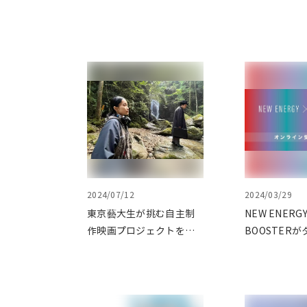
2024/07/12
2024/03/29
東京藝大生が挑む自主制
NEW ENERG
作映画プロジェクトをク
BOOSTER
ラウドファンディングで
み、新進気鋭
応援
ーを支援！