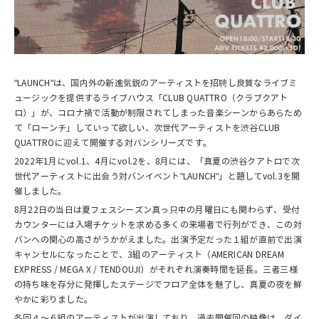
"LAUNCH"は、国内外の新進気鋭のアーティストを招聘し良質なライブミ
ュージックを提供するライブハウス「CLUB QUATTRO（クラブクアト
ロ）」が、コロナ禍で活動が制限されてしまった音楽シーンからあらため
て「ローンチ」していって欲しい、次世代アーティストを渋谷CLUB
QUATTROに迎えて開催する対バンシリーズです。
2022年1月にvol.1、4月にvol.2を、8月には、「真夏の渋谷クアトロで次
世代アーティストに出会う対バンイベント"LAUNCH"」と題してvol.3を開
催しました。
8月22日の当日は夏フェスシーズン真っ只中の月曜日にも関わらず、受付
カウンターには入場チケットを求める多くの来場者で行列ができ、この対
バンへの関心の高さがうかがえました。出演予定だった１組が直前で出演
キャンセルになったことで、3組のアーティスト（AMERICAN DREAM
EXPRESS / MEGA X / TENDOUJI）がそれぞれ演奏時間を延長。三者三様
の持ち味を存分に発揮したステージでフロア全体を魅了し、真夏の夜を鮮
やかに彩りました。
各回４～６組のアーティストが出演しており、過去開催回の映像は、ダイ