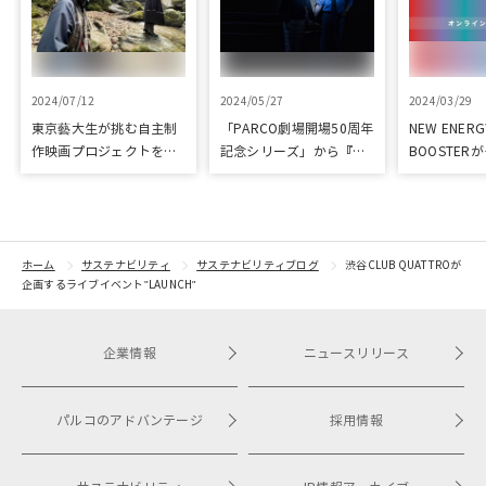
2024/07/12
2024/05/27
2024/03/29
東京藝大生が挑む自主制
「PARCO劇場開場50周年
NEW ENER
作映画プロジェクトをク
記念シリーズ」から『ラ
BOOSTER
ラウドファンディングで
ビット・ホール』が読売
み、新進気
応援
演劇大賞の優秀作品賞に
ーを支援！
選出
ホーム
サステナビリティ
サステナビリティブログ
渋谷CLUB QUATTROが
企画するライブイベント"LAUNCH"
企業情報
ニュースリリース
パルコのアドバンテージ
採用情報