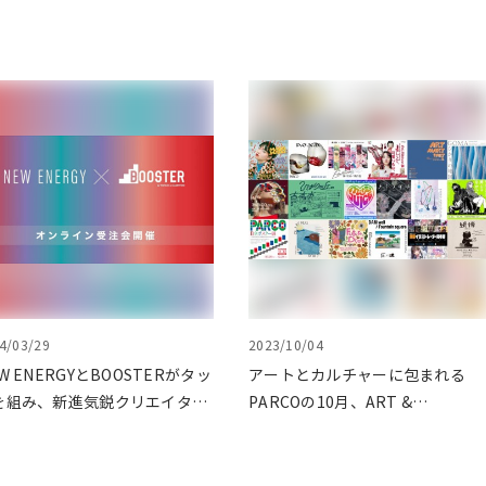
4/03/29
2023/10/04
W ENERGYとBOOSTERがタッ
アートとカルチャーに包まれる
を組み、新進気鋭クリエイター
PARCOの10月、ART &
支援！
CULTURE DAYS