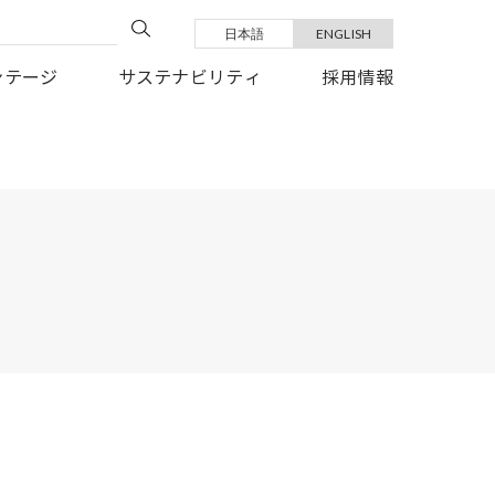
日本語
ENGLISH
い復旧を、心よりお祈り申しあげます。
ンテージ
サステナビリティ
採用情報