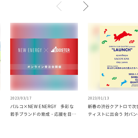
2023/03/17
2023/01/13
パルコ×NEW ENERGY 多彩な
新春の渋谷クアトロで次
若手ブランドの育成・応援を目的
ティストに出会う 対バン
としたオンライン受注会第二弾を
ト"LAUNCH(ローンチ)"v
BOOSTERで開催
催致しました