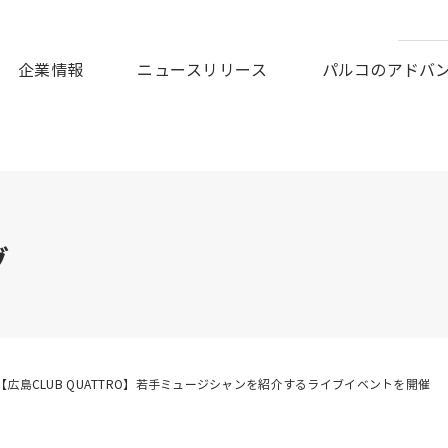
皆様に謹んでお見舞い申しあげますとともに、被災地の一日も早
企業情報
ニュースリリース
パルコのアドバ
グ
【広島CLUB QUATTRO】若手ミュージシャンを紹介するライブイベントを開催