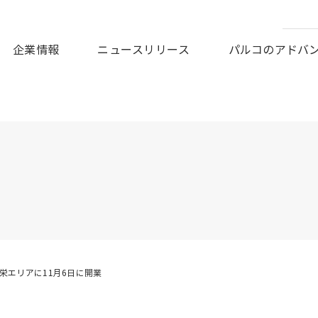
皆様に謹んでお見舞い申しあげますとともに、被災地の一日も早
企業情報
ニュースリリース
パルコのアドバ
市栄エリアに11月6日に開業