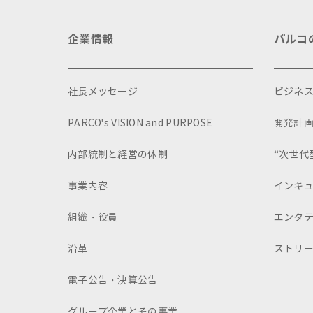
企業情報
パルコ
社長メッセージ
ビジネ
PARCO's VISION and PURPOSE
開発計
内部統制と経営の体制
“次世代
事業内容
インキ
組織・役員
エンタ
沿革
ストリ
電子公告・決算公告
グループ企業とその事業