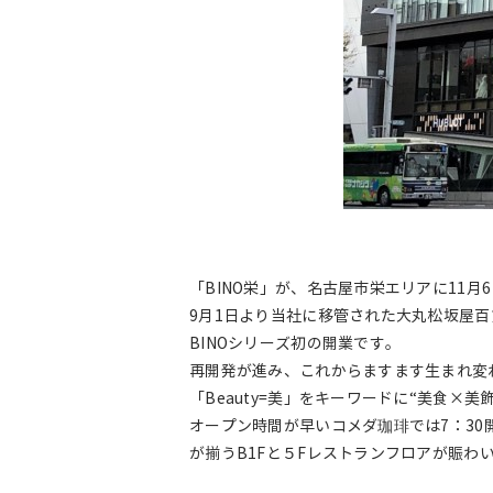
「BINO栄」が、名古屋市栄エリアに11月
9月1日より当社に移管された大丸松坂屋百
BINOシリーズ初の開業です。
再開発が進み、これからますます生まれ変わ
「Beauty=美」をキーワードに“美食×美
オープン時間が早いコメダ珈琲では7：30
が揃うB1Fと５Fレストランフロアが賑わ