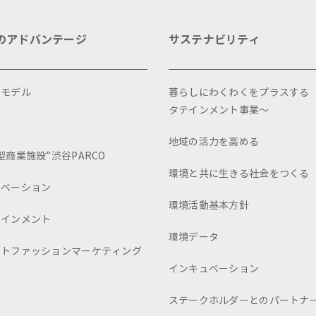
のアドバンテージ
サステナビリティ
スモデル
暮らしにわくわくをプラスする
タテインメント事業～
画
地域の活力を高める
型商業施設”渋谷PARCO
環境と共に生きる社会をつくる
ュベーション
環境活動基本方針
テインメント
環境データ
ートファッションマーケティング
インキュベーション
ステークホルダーとのパートナ