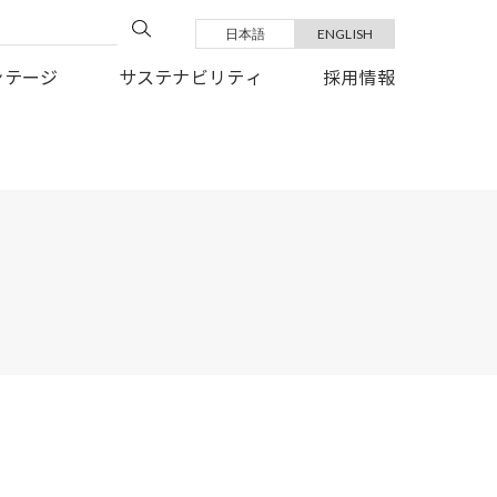
日本語
ENGLISH
い復旧を、心よりお祈り申しあげます。
ンテージ
サステナビリティ
採用情報