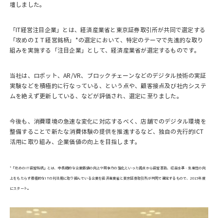
壇しました。
「IT経営注目企業」とは、経済産業省と東京証券取引所が共同で選定する
「攻めのＩＴ経営銘柄」*の選定において、特定のテーマで先進的な取り
組みを実施する「注目企業」として、経済産業省が選定するものです。
当社は、ロボット、AR/VR、ブロックチェーンなどのデジタル技術の実証
実験などを積極的に行なっている、という点や、顧客接点及び社内システ
ムを絶えず更新している、などが評価され、選定に至りました。
今後も、消費環境の急速な変化に対応するべく、店舗でのデジタル環境を
整備することで新たな消費体験の提供を推進するなど、独自の先行的ICT
活用に取り組み、企業価値の向上を目指します。
*「攻めのIT経営銘柄」とは、中長期的な企業価値の向上や競争力の強化といった視点から経営革新、収益水準・生産性の向
上をもたらす積極的なITの利活用に取り組んでいる企業を経済産業省と東京証券取引所が共同で選定するもので、2015年度
にスタート。