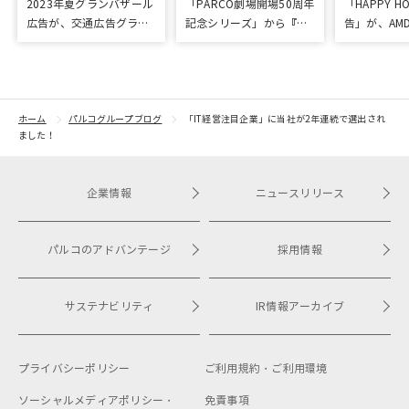
2023年夏グランバザール
「PARCO劇場開場50周年
「HAPPY HO
広告が、交通広告グラン
記念シリーズ」から『ラ
告」が、AM
プリ優秀作品賞を受賞
ビット・ホール』が読売
「優秀賞」
演劇大賞の優秀作品賞に
選出
ホーム
パルコグループブログ
「IT経営注目企業」に当社が2年連続で選出され
ました！
企業情報
ニュースリリース
パルコのアドバンテージ
採用情報
サステナビリティ
IR情報アーカイブ
プライバシーポリシー
ご利用規約・
ご利用環境
ソーシャルメディアポリシー・
免責事項