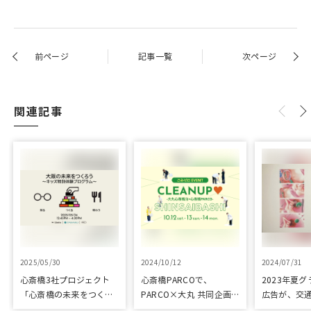
前ページ
記事一覧
次ページ
関連記事
2025/05/30
2024/10/12
2024/07/31
心斎橋3社プロジェクト
心斎橋PARCOで、
2023年夏
「心斎橋の未来をつくろ
PARCO×大丸 共同企画
広告が、交
う～キッズ特別体験プロ
「100年先も街といっし
プリ優秀作