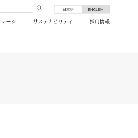
日本語
ENGLISH
い復旧を、心よりお祈り申しあげます。
ンテージ
サステナビリティ
採用情報