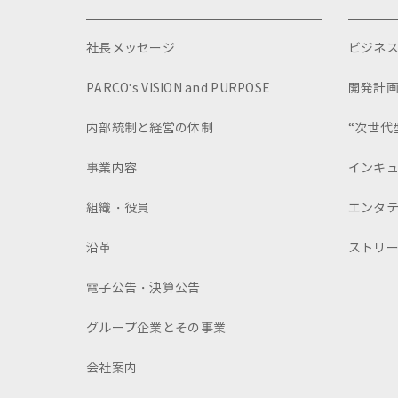
社長メッセージ
ビジネ
PARCO's VISION and PURPOSE
開発計
内部統制と経営の体制
“次世代
事業内容
インキ
組織・役員
エンタ
沿革
ストリ
電子公告・決算公告
グループ企業とその事業
会社案内