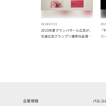
2024/07/31
202
2023年夏グランバザール広告が、
「
交通広告グランプリ優秀作品賞を
リ
受賞
ル
に
企業情報
パルコ