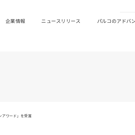
皆様に謹んでお見舞い申しあげますとともに、被災地の一日も早
企業情報
ニュースリリース
パルコのアドバ
ンアワード」を受賞