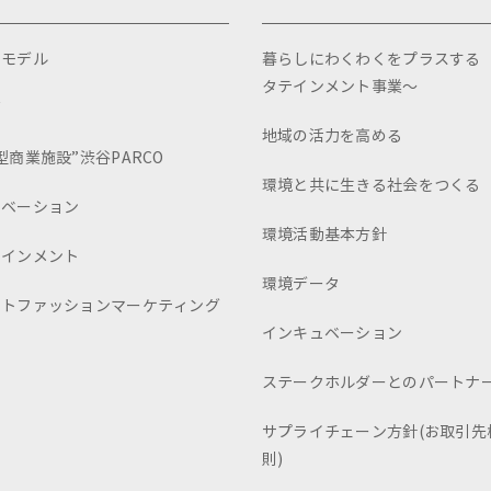
スモデル
暮らしにわくわくをプラスする
タテインメント事業～
画
地域の活力を高める
型商業施設”渋谷PARCO
環境と共に生きる社会をつくる
ュベーション
環境活動基本方針
テインメント
環境データ
ートファッションマーケティング
インキュベーション
ステークホルダーとのパートナ
サプライチェーン方針(お取引先
則)