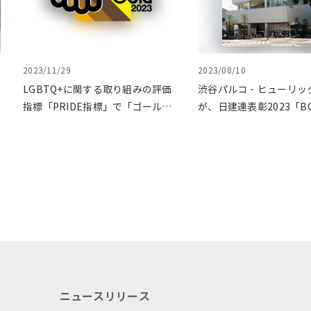
2023/11/29
2023/08/10
LGBTQ+に関する取り組みの評価
渋谷パルコ・ヒューリッ
指標「PRIDE指標」で「ゴール
が、日建連表彰2023「B
ド」を受賞
入選
ニュースリリース