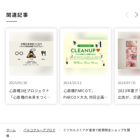
関連記事
2025/05/30
2024/10/12
2024/07/31
心斎橋3社プロジェクト
心斎橋PARCOで、
2023年夏
「心斎橋の未来をつくろ
PARCO×大丸 共同企画
広告が、交
う～キッズ特別体験プロ
「100年先も街といっし
プリ優秀作
グラム～」実施レポート
ょに」をテーマに地域に
根差したイベントを多数
開催！
ホーム
パルコグループブログ
ミツカルストアが香港で期間限定ショップを開
催