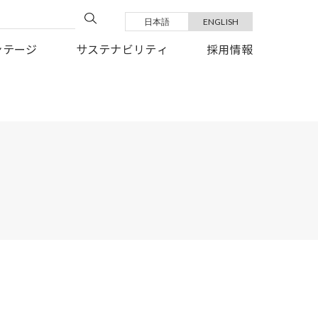
日本語
ENGLISH
い復旧を、心よりお祈り申しあげます。
ンテージ
サステナビリティ
採用情報