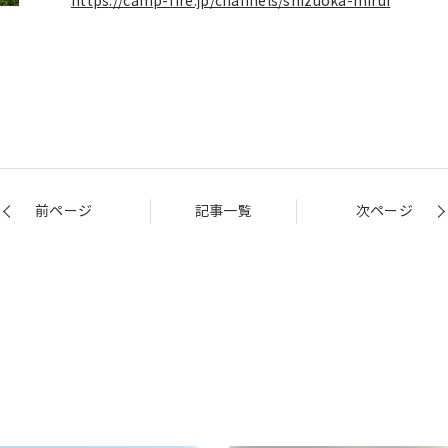
https://camp-fire.jp/channels/shizuoka-mirui
前ページ
記事一覧
次ページ