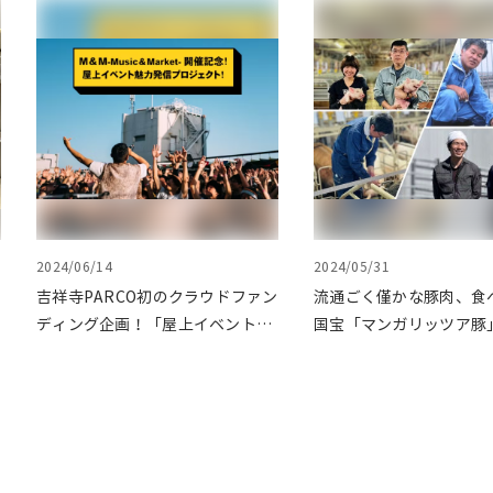
2024/06/14
2024/05/31
吉祥寺PARCO初のクラウドファン
流通ごく僅かな豚肉、食
ディング企画！「屋上イベント魅
国宝「マンガリッツア豚
力発信プロジェクト」をクラウド
原産黒色品種「民豚」を
ファンディングで応援
豚場をクラウドファンデ
応援