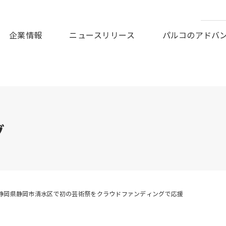
皆様に謹んでお見舞い申しあげますとともに、被災地の一日も早
企業情報
ニュースリリース
パルコのアドバ
グ
静岡県静岡市清水区で初の芸術祭をクラウドファンディングで応援