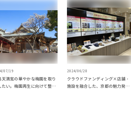
4/07/19
2024/06/28
島天満宮の華やかな梅園を取り
クラウドファンディング×店舗・
したい。梅園再生に向けて整備
施設を融合した、京都の魅力発信
始まりました
プロジェクト「みっけ！
kyoto」 ～プロジェクトをピッ
クアップしてご紹介