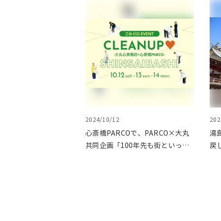
2024/10/12
202
心斎橋PARCOで、PARCO×大丸
湯
共同企画「100年先も街といっし
戻
ょに」をテーマに地域に根差した
が
イベントを多数開催！