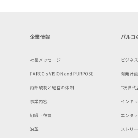
企業情報
パルコ
社長メッセージ
ビジネ
PARCO's VISION and PURPOSE
開発計
内部統制と経営の体制
“次世代
事業内容
インキ
組織・役員
エンタ
沿革
ストリ