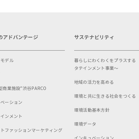
のアドバンテージ
サステナビリティ
スモデル
暮らしにわくわくをプラスする
タテインメント事業～
画
地域の活力を高める
型商業施設”渋谷PARCO
環境と共に生きる社会をつくる
ュベーション
環境活動基本方針
テインメント
環境データ
ートファッションマーケティング
インキュベーション