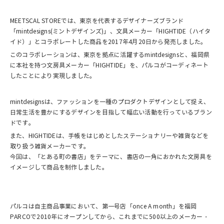
MEETSCAL STOREでは、東京を代表するデザイナーズブランド
「mintdesigns(ミントデザインズ)」、文具メーカー「HIGHTIDE（ハイタ
イド）」とコラボレートした商品を2017年4月20日から発売しました。
このコラボレーションは、東京を拠点に活躍するmintdesignsと、福岡県
に本社を持つ文房具メーカー「HIGHTIDE」を、パルコがコーディネート
したことにより実現しました。
mintdesignsは、ファッションを一種のプロダクトデザインとして捉え、
日常生活を豊かにするデザインを目指して幅広い活動を行っているブラン
ドです。
また、HIGHTIDEは、手帳をはじめとしたステーショナリーや雑貨などを
取り扱う雑貨メーカーです。
今回は、「とある町の書店」をテーマに、書店の一角におかれた文房具を
イメージして商品を制作しました。
パルコは自主商品事業において、第一号店「once A month」を福岡
PARCOで2010年にオープンしてから、これまでに500以上のメーカー・