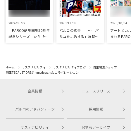
2024/05/27
2023/11/08
2023/10/04
「PARCO劇場開場50周年
パルコの広告 ～「パ
アートとカ
記念シリーズ」から『ラ
ルコを広告する」展覧会
まれるPARC
ビット・ホール』が読売
を開催
ART & CULT
演劇大賞の優秀作品賞に
選出
ホーム
サステナビリティ
サステナビリティブログ
自主編集ショップ
MEETSCAL STOREがmintdesignsとコラボレーション
企業情報
ニュースリリース
パルコのアドバンテージ
採用情報
サステナビリティ
IR情報アーカイブ