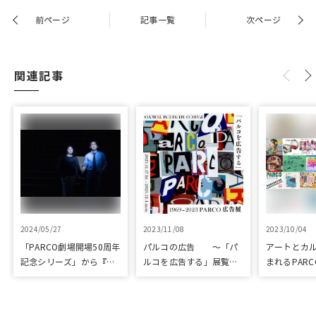
前ページ
記事一覧
次ページ
関連記事
2024/05/27
2023/11/08
2023/10/04
「PARCO劇場開場50周年
パルコの広告 ～「パ
アートとカ
記念シリーズ」から『ラ
ルコを広告する」展覧会
まれるPARC
ビット・ホール』が読売
を開催
ART & CULT
演劇大賞の優秀作品賞に
選出