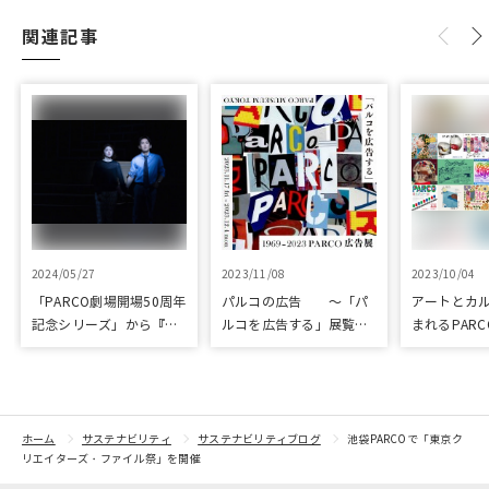
関連記事
2024/05/27
2023/11/08
2023/10/04
「PARCO劇場開場50周年
パルコの広告 ～「パ
アートとカ
記念シリーズ」から『ラ
ルコを広告する」展覧会
まれるPARC
ビット・ホール』が読売
を開催
ART & CULT
演劇大賞の優秀作品賞に
選出
ホーム
サステナビリティ
サステナビリティブログ
池袋PARCOで「東京ク
リエイターズ・ファイル祭」を開催