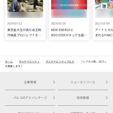
2024/07/12
2024/03/29
2023/10/04
東京藝大生が挑む自主制
NEW ENERGYと
アートとカ
作映画プロジェクトをク
BOOSTERがタッグを組
まれるPARC
ラウドファンディングで
み、新進気鋭クリエイタ
ART & CULT
応援
ーを支援！
ホーム
サステナビリティ
サステナビリティブログ
「シブカル祭。2015」
を開催します！
企業情報
ニュースリリース
パルコのアドバンテージ
採用情報