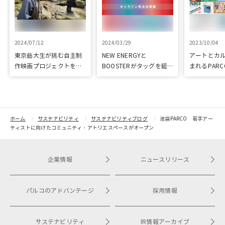
2024/07/12
2024/03/29
2023/10/04
東京藝大生が挑む自主制
NEW ENERGYと
アートとカ
作映画プロジェクトをク
BOOSTERがタッグを組
まれるPARC
ラウドファンディングで
み、新進気鋭クリエイタ
ART & CULT
応援
ーを支援！
ホーム
サステナビリティ
サステナビリティブログ
池袋PARCO 若手アー
ティストに向けたコミュニティ・アトリエスペースがオープン
企業情報
ニュースリリース
パルコのアドバンテージ
採用情報
サステナビリティ
IR情報アーカイブ