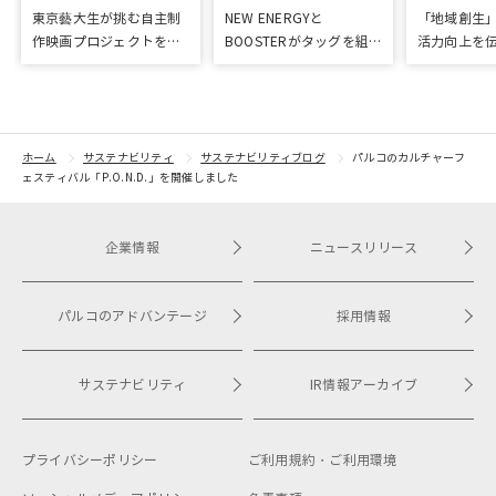
東京藝大生が挑む自主制
NEW ENERGYと
「地域創生
作映画プロジェクトをク
BOOSTERがタッグを組
活力向上を
ラウドファンディングで
み、新進気鋭クリエイタ
広島国際大
応援
ーを支援！
ました
ホーム
サステナビリティ
サステナビリティブログ
パルコのカルチャーフ
ェスティバル「P.O.N.D.」を開催しました
企業情報
ニュースリリース
パルコのアドバンテージ
採用情報
サステナビリティ
IR情報アーカイブ
プライバシーポリシー
ご利用規約・
ご利用環境