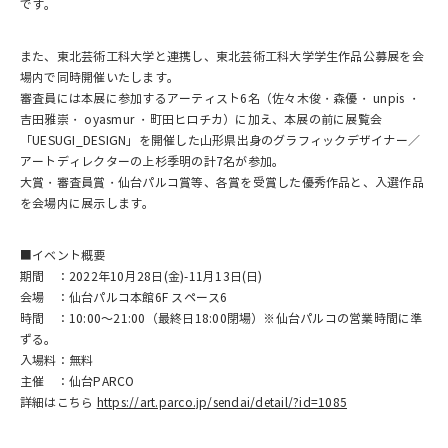
です。
また、東北芸術工科大学と連携し、東北芸術工科大学学生作品公募展を会
場内で同時開催いたします。
審査員には本展に参加するアーティスト6名（佐々木俊・森優・ unpis ・
吉田雅崇・ oyasmur ・町田ヒロチカ）に加え、本展の前に展覧会
「UESUGI_DESIGN」を開催した山形県出身のグラフィックデザイナー／
アートディレクターの上杉季明の計7名が参加。
大賞・審査員賞・仙台パルコ賞等、各賞を受賞した優秀作品と、入選作品
を会場内に展示します。
■イベント概要
期間 ：2022年10月28日(金)-11月13日(日)
会場 ：仙台パルコ本館6F スペース6
時間 ：10:00～21:00（最終日18:00閉場）※仙台パルコの営業時間に準
ずる。
入場料：無料
主催 ：仙台PARCO
詳細はこちら
https://art.parco.jp/sendai/detail/?id=1085