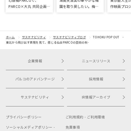
心斎橋PARCOで、
湯島天満宮の華やかな梅
東京藝大生
PARCO×大丸 共同企画
園を取り戻したい。梅園
作映画プロ
「100年先も街といっし
再生に向けて整備が始ま
ラウドファ
ょに」をテーマに地域に
りました
応援
根差したイベントを多数
開催！
ホーム
サステナビリティ
サステナビリティブログ
TOHOKU POP OUT -
東北から飛び出す表現を見て、感じる仙台PARCOの芸術の秋-
企業情報
ニュースリリース
パルコのアドバンテージ
採用情報
サステナビリティ
IR情報アーカイブ
プライバシーポリシー
ご利用規約・
ご利用環境
ソーシャルメディアポリシー・
免責事項