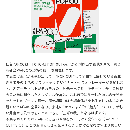
仙台PARCOは「TOHOKU POP OUT-東北から飛び出す表現を見て、感じ
る仙台PARCOの芸術の秋-」を開催します。
本展には東北から飛び出して＝“POP OUT”して全国で活躍している東北
各県出身の 7 名のグラフィックデザイナー・イラストレーターが参加しま
す。各アーティストがそれぞれの「地元＝出身県」をテーマに今回の展覧
会のために制作したオリジナル作品と、これまでに制作した過去の作品を
それぞれのブースに展示。展示期間中は会場全体が東北生まれの多様な表
現でいっぱいの空間となり、東北の“かっこよさ”や“魅力”について、新し
い角度から見つめることのできる「芸術の秋」となるはずです。
本展示がそれぞれの中にある想いや熱を外に向けて発信する（＝“POP
OUT”する）ことの素晴らしさを発見するきっかけとなれば何より嬉しい