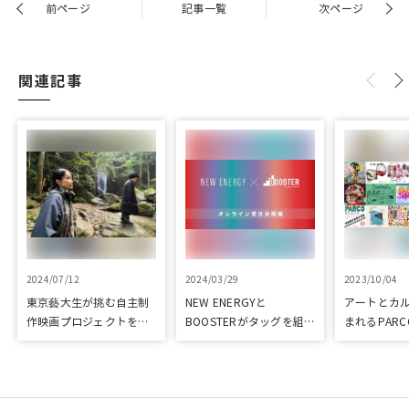
前ページ
記事一覧
次ページ
関連記事
2024/07/12
2024/03/29
2023/10/04
東京藝大生が挑む自主制
NEW ENERGYと
アートとカ
作映画プロジェクトをク
BOOSTERがタッグを組
まれるPARC
ラウドファンディングで
み、新進気鋭クリエイタ
ART & CULT
応援
ーを支援！