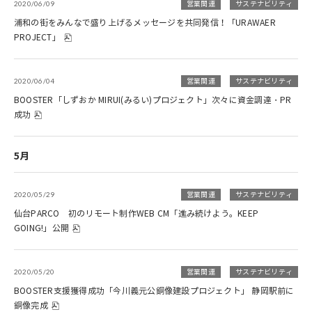
2020/06/09
営業関連
サステナビリティ
浦和の街をみんなで盛り上げるメッセージを共同発信！「URAWAER
PROJECT」
2020/06/04
営業関連
サステナビリティ
BOOSTER「しずおか MIRUI(みるい)プロジェクト」次々に資金調達・PR
成功
5月
2020/05/29
営業関連
サステナビリティ
仙台PARCO 初のリモート制作WEB CM「進み続けよう。KEEP
GOING!」公開
2020/05/20
営業関連
サステナビリティ
BOOSTER支援獲得成功「今川義元公銅像建設プロジェクト」 静岡駅前に
銅像完成