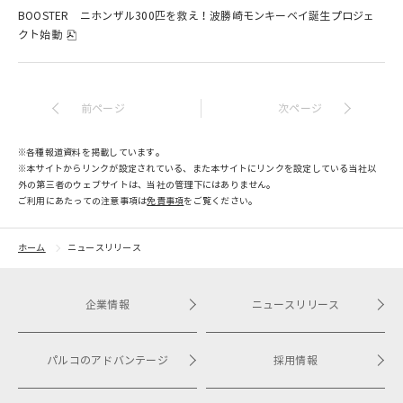
BOOSTER ニホンザル300匹を救え！波勝崎モンキーベイ誕生プロジェ
クト始動
前ページ
次ページ
※各種報道資料を掲載しています。
※本サイトからリンクが設定されている、また本サイトにリンクを設定している当社以
外の第三者のウェブサイトは、当社の管理下にはありません。
ご利用にあたっての注意事項は​
免責事項
をご覧ください。
ホーム
ニュースリリース
企業情報
ニュースリリース
パルコのアドバンテージ
採用情報