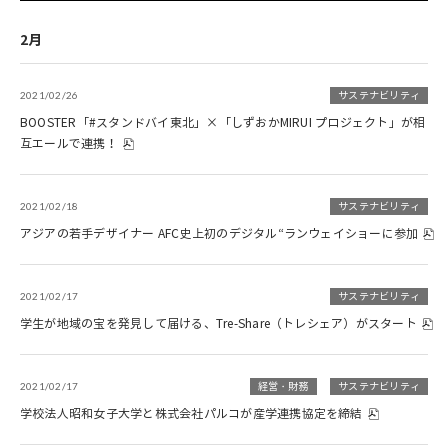
2月
2021/02/26
サステナビリティ
BOOSTER「#スタンドバイ東北」×「しずおかMIRUI プロジェクト」が相
互エールで連携！
2021/02/18
サステナビリティ
アジアの若手デザイナー AFC史上初のデジタル“ランウェイショーに参加
2021/02/17
サステナビリティ
学生が地域の宝を発見して届ける、Tre-Share（トレシェア）がスタート
2021/02/17
経営・財務
サステナビリティ
学校法人昭和女子大学と株式会社パルコが産学連携協定を締結