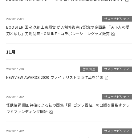
2020/12/01
サステナビリティ
BOOSTER 国宝 久能山東照宮 が刀剣修復完了記念の企画展 『天下人の愛
刀と写し』刀剣乱舞‐ONLINE‐コラボレーショングッズ販売
11月
2020/11/30
営業関連
サステナビリティ
NEWVIEW AWARDS 2020 ファイナリスト２５作品を発表
2020/11/02
サステナビリティ
怪獣絵師 開田裕治による初の画集「超･ゴジラ画帖」の出版を目指すクラ
ウドファンディング開始
2020/11/02
サステナビリティ