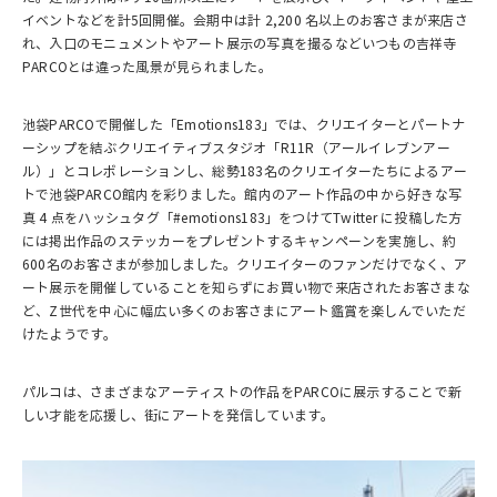
イベントなどを計5回開催。会期中は計 2,200 名以上のお客さまが来店さ
れ、入口のモニュメントやアート展示の写真を撮るなどいつもの吉祥寺
PARCOとは違った風景が見られました。
池袋PARCOで開催した「Emotions183」では、クリエイターとパートナ
ーシップを結ぶクリエイティブスタジオ「R11R（アールイレブンアー
ル）」とコレボレーションし、総勢183名のクリエイターたちによるアー
トで池袋PARCO館内を彩りました。館内のアート作品の中から好きな写
真 4 点をハッシュタグ「#emotions183」をつけてTwitter に投稿した方
には掲出作品のステッカーをプレゼントするキャンペーンを実施し、約
600名のお客さまが参加しました。クリエイターのファンだけでなく、ア
ート展示を開催していることを知らずにお買い物で来店されたお客さまな
ど、Z世代を中心に幅広い多くのお客さまにアート鑑賞を楽しんでいただ
けたようです。
パルコは、さまざまなアーティストの作品をPARCOに展示することで新
しい才能を応援し、街にアートを発信しています。