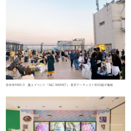
吉祥寺PARCO 屋上イベント「A&C MARKET」 若手アーティスト約50組が集結