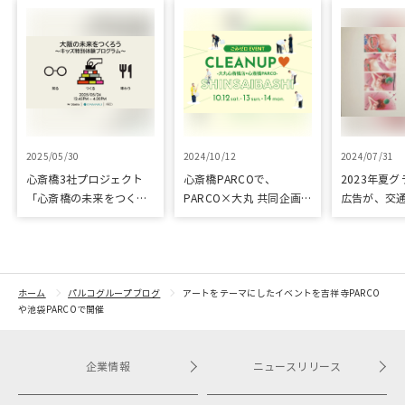
2025/05/30
2024/10/12
2024/07/31
心斎橋3社プロジェクト
心斎橋PARCOで、
2023年夏
「心斎橋の未来をつくろ
PARCO×大丸 共同企画
広告が、交
う～キッズ特別体験プロ
「100年先も街といっし
プリ優秀作
グラム～」実施レポート
ょに」をテーマに地域に
根差したイベントを多数
開催！
ホーム
パルコグループブログ
アートをテーマにしたイベントを吉祥寺PARCO
や池袋PARCOで開催
企業情報
ニュースリリース