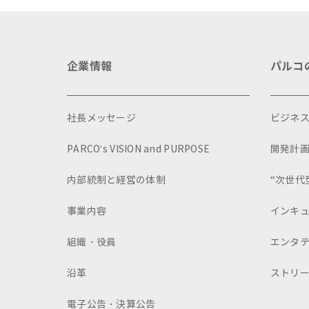
企業情報
パルコ
社長メッセージ
ビジネ
PARCO's VISION and PURPOSE
開発計
内部統制と経営の体制
“次世代
事業内容
インキ
組織・役員
エンタ
沿革
ストリ
電子公告・決算公告