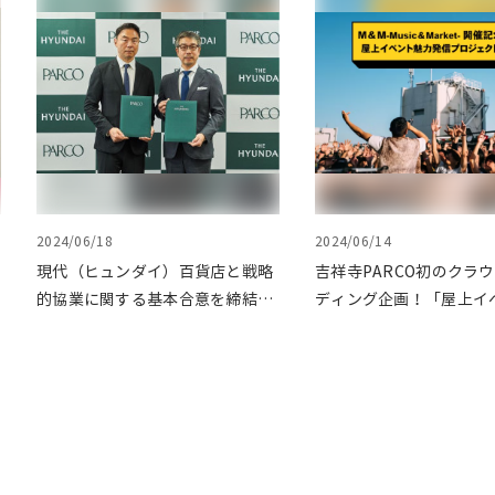
2024/06/18
2024/06/14
現代（ヒュンダイ）百貨店と戦略
吉祥寺PARCO初のクラ
的協業に関する基本合意を締結。
ディング企画！「屋上イ
第1弾として渋谷PARCOでPOP
力発信プロジェクト」を
UPイベントを開催
ファンディングで応援