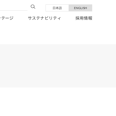
日本語
ENGLISH
い復旧を、心よりお祈り申しあげます。
ンテージ
サステナビリティ
採用情報