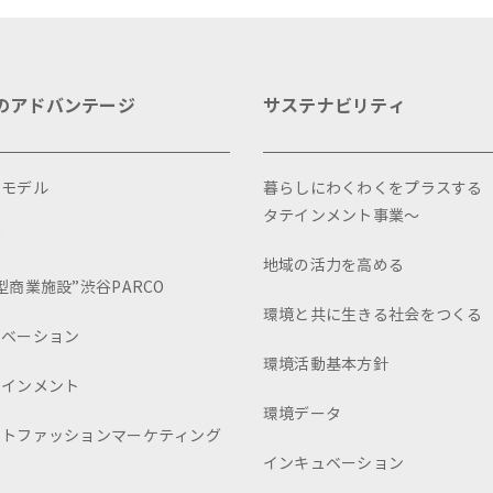
のアドバンテージ
サステナビリティ
スモデル
暮らしにわくわくをプラスする
タテインメント事業～
画
地域の活力を高める
型商業施設”渋谷PARCO
環境と共に生きる社会をつくる
ュベーション
環境活動基本方針
テインメント
環境データ
ートファッションマーケティング
インキュベーション