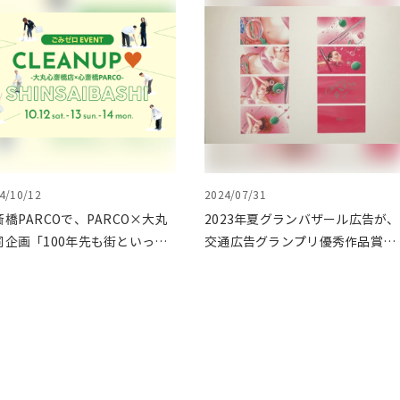
4/10/12
2024/07/31
斎橋PARCOで、PARCO×大丸
2023年夏グランバザール広告が、
同企画「100年先も街といっし
交通広告グランプリ優秀作品賞を
に」をテーマに地域に根差した
受賞
ベントを多数開催！