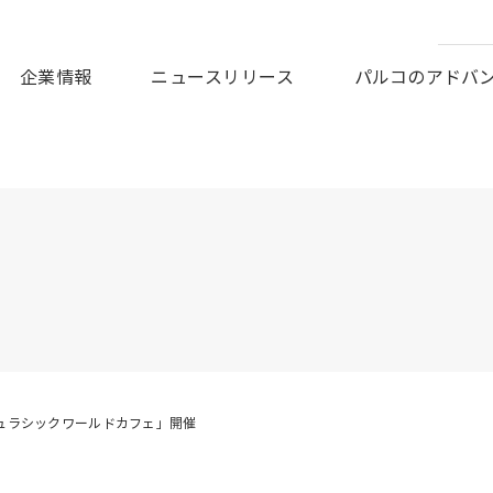
皆様に謹んでお見舞い申しあげますとともに、被災地の一日も早
企業情報
ニュースリリース
パルコのアドバ
ュラシックワールドカフェ」開催