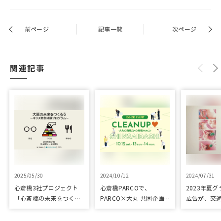
前ページ
記事一覧
次ページ
関連記事
2025/05/30
2024/10/12
2024/07/31
心斎橋3社プロジェクト
心斎橋PARCOで、
2023年夏
「心斎橋の未来をつくろ
PARCO×大丸 共同企画
広告が、交
う～キッズ特別体験プロ
「100年先も街といっし
プリ優秀作
グラム～」実施レポート
ょに」をテーマに地域に