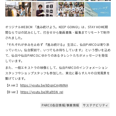
オリジナルWEBCM 「進み続けよう。KEEP GOING!」は、STAY HOME期
間ならではの試みとして、打合せから動画募集・編集までリモートで制作
されました。
「それぞれが歩みを止めず 『進み続ける』 生活に、仙台PARCOは寄り添
っていたい。仙台駅前で、いつでもお待ちしています」 という想いを込め
て、仙台や仙台PARCOにゆかりのあるタレントたちがメッセージを発信
しています。
また、一般エキストラの映像として、仙台PARCOのインフォメーション
スタッフやショップスタッフも参加した、東北に暮らす人々の日常風景を
繋げています。
【A ver.】
https://youtu.be/6DqnCmjNVNA
【B ver.】
https://youtu.be/IRal95N_reI
PARCO各店情報/事業情報
サステナビリティ