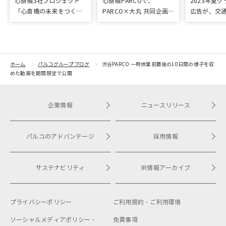
心斎橋3社プロジェクト
心斎橋PARCOで、
2023年夏
「心斎橋の未来をつくろ
PARCO×大丸 共同企画
広告が、交
う～キッズ特別体験プロ
「100年先も街といっし
プリ優秀作
グラム～」実施レポート
ょに」をテーマに地域に
根差したイベントを多数
開催！
ホーム
パルコグループブログ
渋谷PARCO 一時休業前最後の10日間の様子を収
めた動画を期間限定で公開
企業情報
ニュースリリース
パルコのアドバンテージ
採用情報
サステナビリティ
IR情報アーカイブ
プライバシーポリシー
ご利用規約・
ご利用環境
ソーシャルメディアポリシー・
免責事項