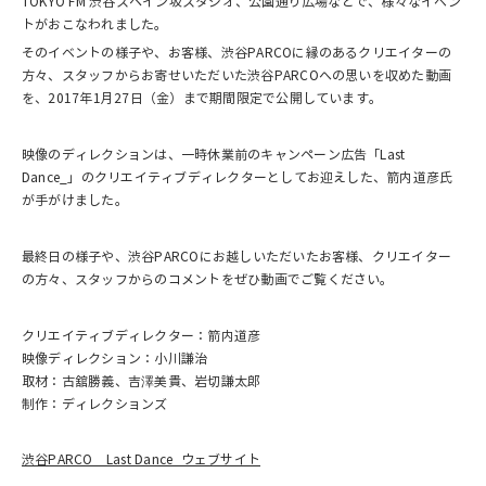
TOKYO FM 渋谷スペイン坂スタジオ、公園通り広場などで、様々なイベン
トがおこなわれました。
そのイベントの様子や、お客様、渋谷PARCOに縁のあるクリエイターの
方々、スタッフからお寄せいただいた渋谷PARCOへの思いを収めた動画
を、2017年1月27日（金）まで期間限定で公開しています。
映像のディレクションは、一時休業前のキャンペーン広告「Last
Dance_」のクリエイティブディレクターとしてお迎えした、箭内道彦氏
が手がけました。
最終日の様子や、渋谷PARCOにお越しいただいたお客様、クリエイター
の方々、スタッフからのコメントをぜひ動画でご覧ください。
クリエイティブディレクター：箭内道彦
映像ディレクション：小川謙治
取材：古舘勝義、吉澤美貴、岩切謙太郎
制作：ディレクションズ
渋谷PARCO Last Dance_ウェブサイト