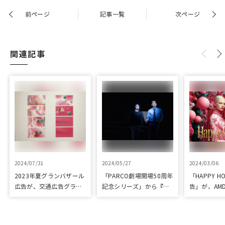
前ページ
記事一覧
次ページ
関連記事
2024/07/31
2024/05/27
2024/03/06
2023年夏グランバザール
「PARCO劇場開場50周年
「HAPPY HO
広告が、交通広告グラン
記念シリーズ」から『ラ
告」が、AM
プリ優秀作品賞を受賞
ビット・ホール』が読売
「優秀賞」
演劇大賞の優秀作品賞に
選出