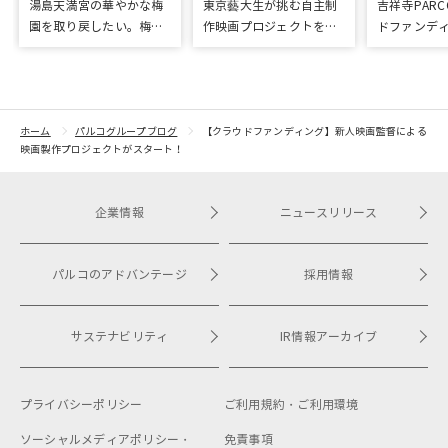
湯島天満宮の華やかな梅
東京藝大生が挑む自主制
吉祥寺PAR
園を取り戻したい。梅園
作映画プロジェクトをク
ドファンデ
再生に向けて整備が始ま
ラウドファンディングで
「屋上イベ
りました
応援
プロジェク
ドファンデ
ホーム
パルコグループブログ
【クラウドファンディング】新人映画監督による
映画製作プロジェクトがスタート！
企業情報
ニュースリリース
パルコのアドバンテージ
採用情報
サステナビリティ
IR情報アーカイブ
プライバシーポリシー
ご利用規約・
ご利用環境
ソーシャルメディアポリシー・
免責事項