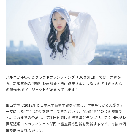
パルコが手掛けるクラウドファンディング「BOOSTER」では、先週か
ら、新進気鋭の“恋愛”映画監督・亀山睦実さんによる映画『ゆきおんな』
の製作支援プロジェクトが始まっています！
亀山監督は2012年に日本大学藝術学部を卒業し、学生時代から恋愛をテ
ーマにした作品ばかりを制作してきたという、”恋愛”専門の映画監督で
す。これまでの作品は、第１回池袋映画祭で準グランプリ、第２回岩槻映
画祭短編コンペティション部門で審査員特別賞を受賞するなど、今後の活
躍が期待されています。