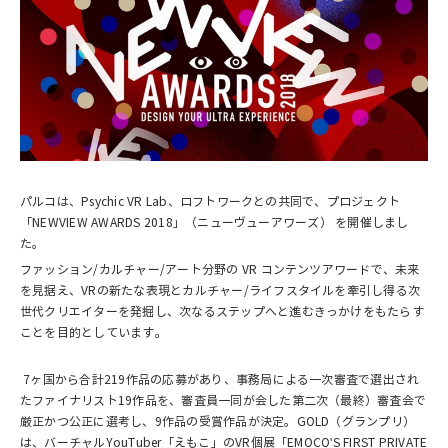
パルコは、Psychic VR Lab、ロフトワークとの共同で、プロジェクト
「NEWVIEW AWARDS 2018」（ニューヴューアワーズ） を開催しまし
た。
ファッション/カルチャー/アート分野の VR コンテンツアワードで、未来
を見据え、VRの新たな表現とカルチャー/ライフスタイルを牽引し得る次
世代クリエイターを発掘し、次なるステップへと進むきっかけをもたらす
ことを目的としています。
7ヶ国から合計219作品の応募があり、事務局による一次審査で選出され
たファイナリスト19作品を、審査員一同が会した第二次（最終）審査会で
厳正かつ公正に選考し、9作品の受賞作品が決定。GOLD（グランプリ）
は、バーチャルYouTuber「えもこ」のVR個展「EMOCO'S FIRST PRIVATE