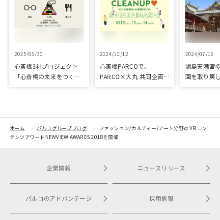
2025/05/30
2024/10/12
2024/07/19
心斎橋3社プロジェクト
心斎橋PARCOで、
湯島天満宮
「心斎橋の未来をつくろ
PARCO×大丸 共同企画
園を取り戻
う～キッズ特別体験プロ
「100年先も街といっし
再生に向け
グラム～」実施レポート
ょに」をテーマに地域に
りました
根差したイベントを多数
開催！
ホーム
パルコグループブログ
ファッション/カルチャー/アート分野の VR コン
テンツアワードNEWVIEW AWARDS 2018を開催
企業情報
ニュースリリース
パルコのアドバンテージ
採用情報