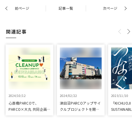
前ページ
記事一覧
次ページ
関連記事
2024/10/12
2024/02/22
2023/11/10
心斎橋PARCOで、
津田沼PARCOアップサイ
「KICHIJOJI
PARCO×大丸 共同企画
クルプロジェクトを開催
SUSTAINABL
「100年先も街といっし
しました
なぐ-」を開
ょに」をテーマに地域に
根差したイベントを多数