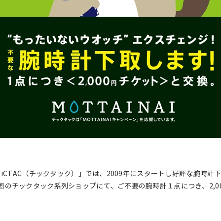
iCTAC（チックタック）」では、2009年にスタートし好評な腕時計
のチックタック系列ショップにて、ご不要の腕時計１点につき、2,0