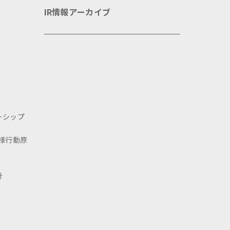
IR情報アーカイブ
ーシップ
様行動原
針