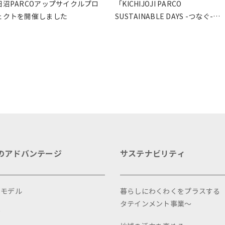
田沼PARCOアップサイクルプロ
「KICHIJOJI PARCO
ェクトを開催しました
SUSTAINABLE DAYS -つなぐ-」
を開催しました
のアドバンテージ
サステナビリティ
スモデル
暮らしにわくわくをプラスする
タテインメント事業～
画