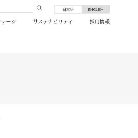
日本語
ENGLISH
い復旧を、心よりお祈り申しあげます。
ンテージ
サステナビリティ
採用情報
催