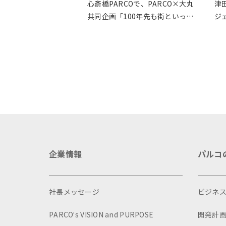
心斎橋PARCOで、PARCO×大丸
津
共同企画「100年先も街といっし
ジ
ょに」をテーマに地域に根差した
イベントを多数開催！
企業情報
パルコ
社長メッセージ
ビジネ
PARCO's VISION and PURPOSE
開発計