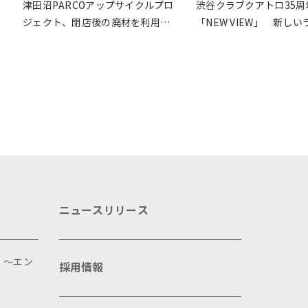
津田沼PARCOアップサイクルプロ
渋谷クラブクアトロ35周
ジェクト、閉店後の廃材を利用し
「NEW VIEW」 新し
たアップサイクルショップ開催
ウス像を目指したSDG’s
開
ニュースリリース
 ～エン
採用情報