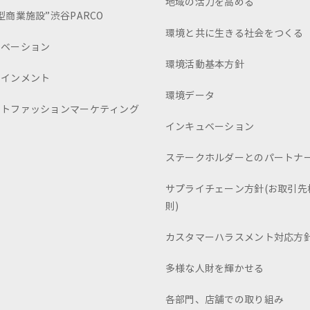
地域の活力を高める
型商業施設”渋谷PARCO
環境と共に生きる社会をつくる
ュベーション
環境活動基本方針
テインメント
環境データ
ートファッションマーケティング
インキュベーション
ステークホルダーとのパートナ
サプライチェーン方針(お取引先
則)
カスタマーハラスメント対応方
多様な人財を輝かせる
各部門、店舗での取り組み