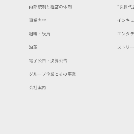
内部統制と経営の体制
“次世代
事業内容
インキ
組織・役員
エンタ
沿革
ストリ
電子公告・決算公告
グループ企業とその事業
会社案内