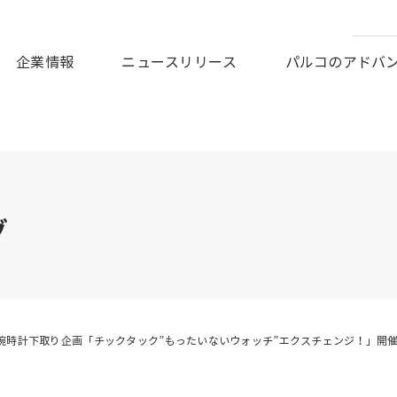
皆様に謹んでお見舞い申しあげますとともに、被災地の一日も早
企業情報
ニュースリリース
パルコのアドバ
グ
腕時計下取り企画「チックタック”もったいないウォッチ”エクスチェンジ！」開