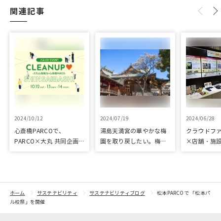
関連記事
2024/10/12
2024/07/19
2024/06/28
心斎橋PARCOで、
湯島天満宮の華やかな梅
クラウドフ
PARCO×大丸 共同企画
園を取り戻したい。梅園
×店舗・施
「100年先も街といっし
再生に向けて整備が始ま
た、京都の
ょに」をテーマに地域に
りました
ジェクト「
根差したイベントを多数
kyoto」 
開催！
トをピック
紹介
ホーム
サステナビリティ
サステナビリティブログ
松本PARCOで 「松本パ
ル校祭」を開催