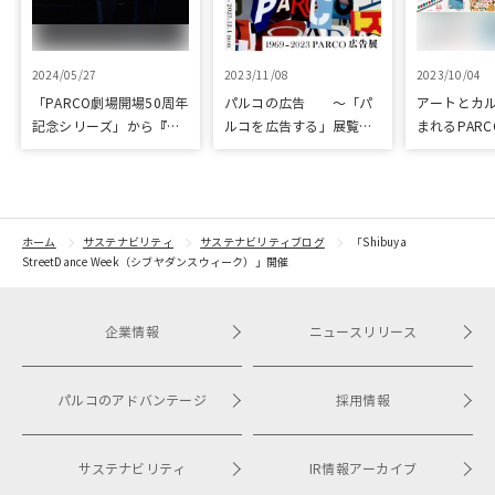
2024/05/27
2023/11/08
2023/10/04
「PARCO劇場開場50周年
パルコの広告 ～「パ
アートとカ
記念シリーズ」から『ラ
ルコを広告する」展覧会
まれるPARC
ビット・ホール』が読売
を開催
ART & CULT
演劇大賞の優秀作品賞に
選出
ホーム
サステナビリティ
サステナビリティブログ
「Shibuya
StreetDance Week（シブヤダンスウィーク）」開催
企業情報
ニュースリリース
パルコのアドバンテージ
採用情報
サステナビリティ
IR情報アーカイブ