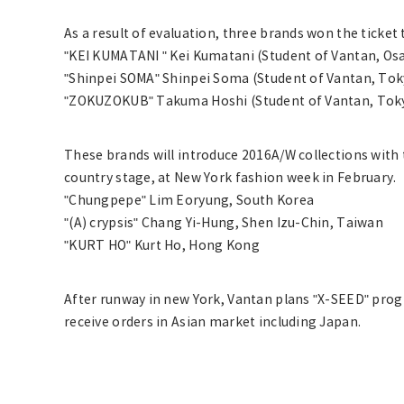
As a result of evaluation, three brands won the ticket
"KEI KUMATANI " Kei Kumatani (Student of Vantan, Os
"Shinpei SOMA" Shinpei Soma (Student of Vantan, Tok
"ZOKUZOKUB" Takuma Hoshi (Student of Vantan, Tok
These brands will introduce 2016A/W collections with 
country stage, at New York fashion week in February.
"Chungpepe" Lim Eoryung, South Korea
"(A) crypsis" Chang Yi-Hung, Shen Izu-Chin, Taiwan
"KURT HO" Kurt Ho, Hong Kong
After runway in new York, Vantan plans "X-SEED" prog
receive orders in Asian market including Japan.