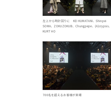
左上から時計回りに KEI KUMATANI、Shinpei
SOMA、ZOKUZOKUB、Chungpepe、(A)crypsis
KURT HO
700名を超えるお客様が来場