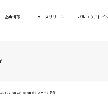
皆様に謹んでお見舞い申しあげますとともに、被災地の一日も早
企業情報
ニュースリリース
パルコのアドバ
グ
Asia Fashion Collection 東京ステージ開催