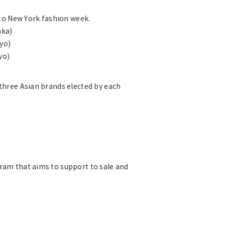
 to New York fashion week.
aka)
yo)
yo)
three Asian brands elected by each
ram that aims to support to sale and