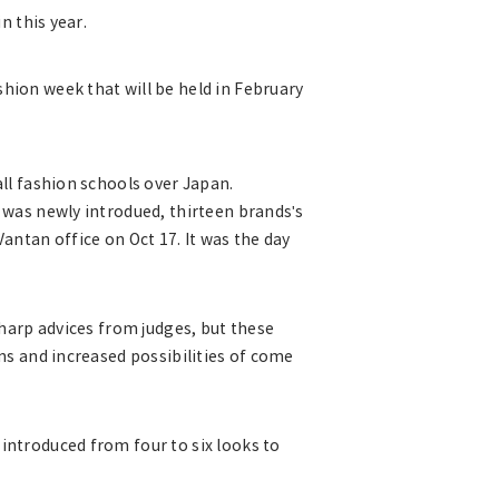
n this year.
hion week that will be held in February
all fashion schools over Japan.
 was newly introdued, thirteen brands's
antan office on Oct 17. It was the day
sharp advices from judges, but these
ns and increased possibilities of come
introduced from four to six looks to