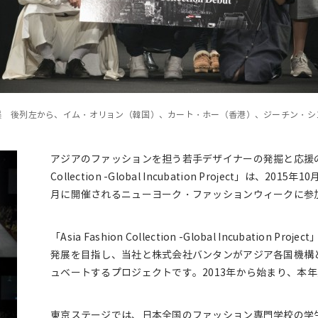
渓 後列左から、イム・オリョン（韓国）、カート・ホー（香港）、ジーチン・シ
アジアのファッションを担う若手デザイナーの発掘と応援のため
Collection -Global Incubation Project」は
月に開催されるニューヨーク・ファッションウィークに参
「Asia Fashion Collection -Global Incubati
発展を目指し、当社と株式会社バンタンがアジア各国機構
ュベートするプロジェクトです。2013年から始まり、本
東京ステージでは、日本全国のファッション専門学校の学