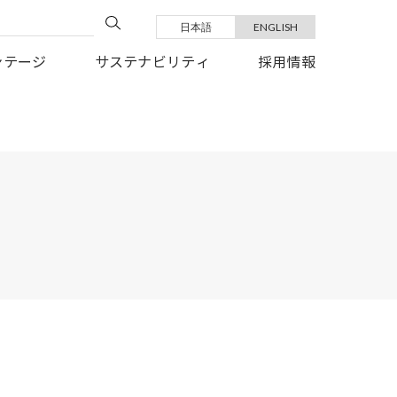
日本語
ENGLISH
い復旧を、心よりお祈り申しあげます。
ンテージ
サステナビリティ
採用情報