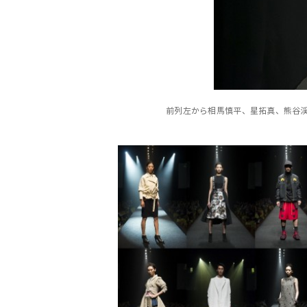
前列左から相馬慎平、星拓真、熊谷