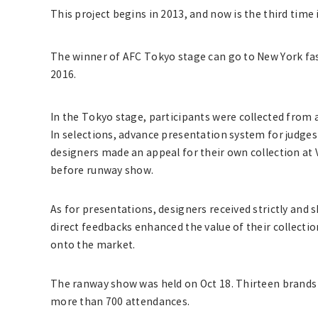
This project begins in 2013, and now is the third time i
The winner of AFC Tokyo stage can go to New York fas
2016.
In the Tokyo stage, participants were collected from 
In selections, advance presentation system for judges
designers made an appeal for their own collection at V
before runway show.
As for presentations, designers received strictly and 
direct feedbacks enhanced the value of their collectio
onto the market.
The ranway show was held on Oct 18. Thirteen brands 
more than 700 attendances.