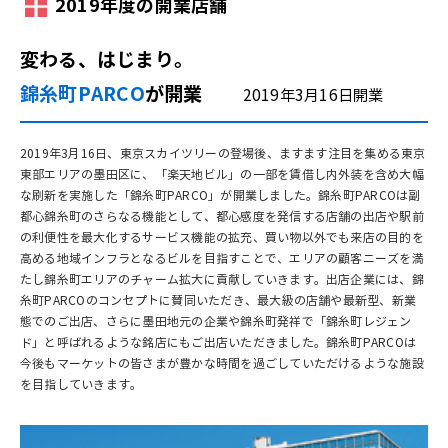
2019年度の開業店舗
変わる、はじまり。
錦糸町PARCO
が開業
2019年3月16日開業
2019年3月16日、東京スカイツリーの登場後、ますます注目を集める東京
東部エリアの墨田区に、「楽天地ビル」の一部を賃借し内外装を含め大幅
な刷新を実施した「錦糸町PARCO」が開業しました。錦糸町PARCOは副
都心錦糸町のさらなる機能として、都心感度を発信する店舗の出店や駅前
の利便性を最大化するサービス機能の拡充、買い物以外でも来店の目的を
高める地域インフラとなるビルを目指すことで、エリアの顧客ニーズを満
たし錦糸町エリアのチャーム拡大に貢献していきます。出店企業には、錦
糸町PARCOのコンセプトに賛同いただき、最大級の店舗や最新型、新業
態でのご出店、さらに墨田地元の企業や錦糸町発祥で「錦糸町レジェン
ド」と呼ばれるような銘店にもご出店いただきました。錦糸町PARCOは
今後もマーケットの皆さまが豊かな時間を過ごしていただけるような施設
を目指していきます。