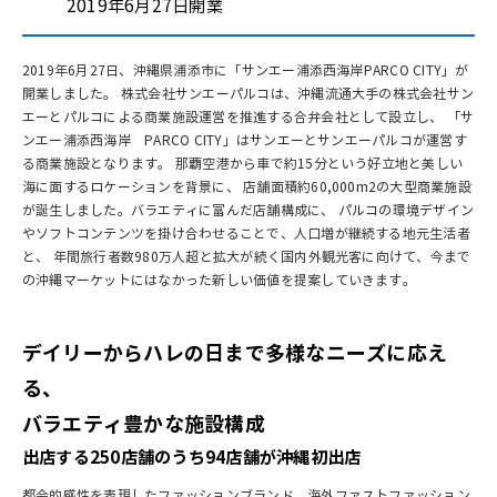
2019年6月27日開業
2019年6月27日、沖縄県浦添市に「サンエー浦添西海岸PARCO CITY」が
開業しました。 株式会社サンエーパルコは、沖縄流通大手の株式会社サン
エーとパルコによる商業施設運営を推進する合弁会社として設立し、 「サ
ンエー浦添西海岸 PARCO CITY」はサンエーとサンエーパルコが運営す
る商業施設となります。 那覇空港から車で約15分という好立地と美しい
海に面するロケーションを背景に、 店舗面積約60,000m2の大型商業施設
が誕生しました。バラエティに富んだ店舗構成に、 パルコの環境デザイン
やソフトコンテンツを掛け合わせることで、人口増が継続する地元生活者
と、 年間旅行者数980万人超と拡大が続く国内外観光客に向けて、今まで
の沖縄マーケットにはなかった新しい価値を提案していきます。
デイリーからハレの日まで多様なニーズに応え
る、
バラエティ豊かな施設構成
出店する250店舗のうち94店舗が沖縄初出店
都会的感性を表現したファッションブランド、海外ファストファッション