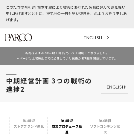
このたびの令和8年熊本地震により被害にあわれた皆様に謹んでお見舞い
申しあげますとともに、被災地の一日も早い復旧を、心よりお祈り申しあ
げます。
ENGLISH
当社株式は2020年3月18日をもって上場廃止となりました。
本ページは上場廃止までに公開していた過去のIR情報を掲載しています。
中期経営計画 3つの戦術の
ENGLISH
進捗2
第1戦術
第2戦術
第3戦術
ストアブランド進化
商業プロデュース推
ソフトコンテンツ拡
進
大