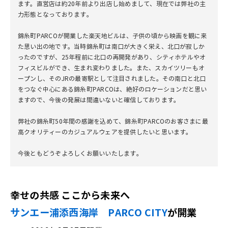
ます。直営店は約20年前より出店し始めまして、現在では弊社の主
力形態となっております。
錦糸町PARCOが開業した楽天地ビルは、子供の頃から映画を観に来
た思い出の地です。当時錦糸町は南口が大きく栄え、北口が寂しか
ったのですが、25年程前に北口の再開発があり、シティホテルやオ
フィスビルができ、生まれ変わりました。また、スカイツリーもオ
ープンし、そのJRの最寄駅として注目されました。その南口と北口
をつなぐ中心にある錦糸町PARCOは、絶好のロケーションだと思い
ますので、今後の発展は間違いないと確信しております。
弊社の錦糸町50年間の感謝を込めて、錦糸町PARCOのお客さまに最
高クオリティーのカジュアルウェアを提供したいと思います。
今後ともどうぞよろしくお願いいたします。
幸せの共感 ここから未来へ
サンエー浦添西海岸 PARCO CITY
が開業