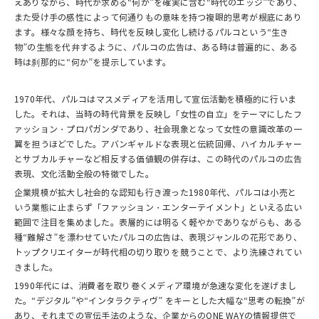
えありながら、時代が求める“何か”を確実に含む“時代のエッジ”であり、
また受け手の感性によって何通りもの意味を持つ複眼的思考が根底にあり
ます。様々な顔を持ち、時代を反映し変化し続けるパルコという“生き
物”の生態を代弁するように、パルコの広告は、ある時は普遍的に、ある
時は刹那的に“何か”を提示しています。
1970年代、パルコはマスメディアを活用して宣伝活動を積極的に行いま
した。それは、当時の時代背景を反映し「女性の自立」をテーマにしたフ
ァッション・プロパガンダであり、社会現象となって女性の意識改革の一
翼を担うほどでした。アバンギャルドな表現と伝統回帰、ハイカルチャー
とサブカルチャーなど相反する価値観の併存は、この時代のパルコの広告
表現、文化活動全般の特徴でした。
企業規模が拡大し社会的な認知も行き渡った1980年代、パルコは小売と
いう業態に止まらず「ファッション・エンターテイメント」といえる広い
範囲で注目を集めました。表層的には明るく軽やかでありながらも、ある
種“難解さ”を漂わせていたパルコの広告は、表現ジャンルの花形であり、
トップクリエイターが時代相の切り取りを競うことで、より洗練されてい
きました。
1990年代には、消費者を取り巻くメディア環境が急速な変化を遂げまし
た。“デジタル”や“インタラクティヴ” をキーとした大幅な“思考の転換”が
あり、それまでの宣伝手法のような、企業からのONE WAYの情報提供で