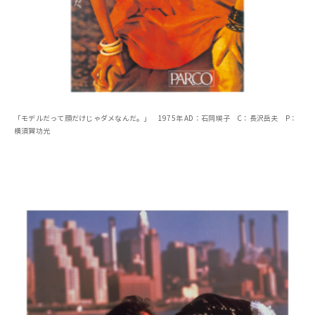
「モデルだって顔だけじゃダメなんだ。」 1975年 AD：石岡瑛子 C：長沢岳夫 P：
横須賀功光