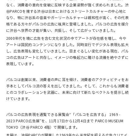
なく、消費者の意向を俊敏に反映する企業姿勢が強く求められました。渋
谷PARCOを擁する渋谷は日本におけるストリートカルチャーの中心地と
なり、特に渋谷系の音楽やガーリーカルチャーは親和性が高く、その代表
格である方々がパルコの広告に颯爽と登場しました。パルコの広告を媒介
に渋谷へ世界の才能が集い、共振し、そして広がっていきました。
2000年代を境に広告を含む文化状況の中でアートが存在感を増し、今や
アートは国民的コンテンツになりました。同時並行でデジタル表現も拡大
し、広告表現も変化していきました。目まぐるしい変化がある現在、パル
コの広告はアートと共存し、イメージの喚起力に賭ける流儀を絶やさずに
表現しています。
パルコは創業以来、消費者の声に耳を傾け、消費者のアクティビティをお
手本としてパルコ流の答えを出してきました。そして、これからも消費者
とのコラボレーションを武器に、未来に向けて新たなベクトルを提示し続
けていきます。
パルコの広告表現を通覧できる展覧会“「パルコを広告する」 1969 -
2023 PARCO広告展”を、11月17日から12月4日まで PARCO MUSEUM
TOKYO（渋谷 PARCO 4階）で開催します。
本展は、池袋PARCOが開業した1969年から半世紀を超える広告クリエイ