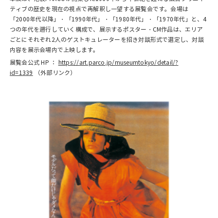
ティブの歴史を現在の視点で再解釈し一望する展覧会です。会場は
「2000年代以降」・「1990年代」・「1980年代」・「1970年代」と、4
つの年代を遡行していく構成で、展示するポスター・CM作品は、エリア
ごとにそれぞれ2人のゲストキュレーターを招き対談形式で選定し、対談
内容を展示会場内で上映します。
展覧会公式 HP ：
https://art.parco.jp/museumtokyo/detail/?
id=1339
（外部リンク）