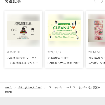
関連記事
2025/05/30
2024/10/12
2024/07/31
心斎橋3社プロジェクト
心斎橋PARCOで、
2023年夏
「心斎橋の未来をつくろ
PARCO×大丸 共同企画
広告が、交
う～キッズ特別体験プロ
「100年先も街といっし
プリ優秀作
グラム～」実施レポート
ょに」をテーマに地域に
根差したイベントを多数
開催！
ホーム
パルコグループブログ
パルコの広告 ～「パルコを広告する」展覧会
を開催