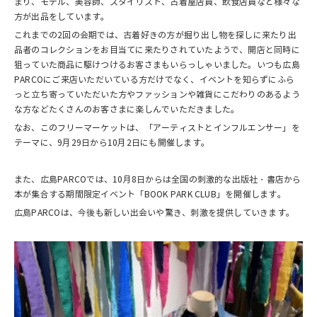
まり、モデル、美容師、スタイリスト、古着屋店員、飲食店員など様々な
方が出品をしています。
これまでの2回の会期では、古着好きの方が掘り出し物を探しに来たり出
品者のコレクションをお目当てに来たりされていたようで、開店と同時に
狙っていた商品に駆けつけるお客さまもいらっしゃいました。いつも広島
PARCOにご来店いただいている方だけでなく、イベントを知らずにふら
っと立ち寄っていただいた方やファッションや雑貨にこだわりのあるよう
な方などたくさんのお客さまに楽しんでいただきました。
なお、このフリーマーケットは、「アーティストとインフルエンサー」を
テーマに、9月29日から10月2日にも開催します。
また、広島PARCOでは、10月8日からは全国の刺激的な出版社・書店から
本が集合する期間限定イベント「BOOK PARK CLUB」を開催します。
広島PARCOは、今後も新しい出会いや驚き、刺激を提供していきます。