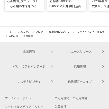
心斎橋3社プロジェクト
心斎橋PARCOで、
2023年夏
「心斎橋の未来をつくろ
PARCO×大丸 共同企画
広告が、交
う～キッズ特別体験プロ
「100年先も街といっし
プリ優秀作
グラム～」実施レポート
ょに」をテーマに地域に
根差したイベントを多数
開催！
ホーム
パルコグループブログ
広島PARCOがフリーマーケットイベント「maze
FLEA MARKET」を開催中
企業情報
ニュースリリース
パルコのアドバンテージ
採用情報
サステナビリティ
IR情報アーカイブ
プライバシーポリシー
ご利用規約・
ご利用環境
ソーシャルメディアポリシー・
免責事項