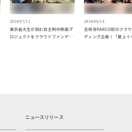
2024/07/12
2024/06/14
東京藝大生が挑む自主制作映画プ
吉祥寺PARCO初のクラ
ロジェクトをクラウドファンディ
ディング企画！「屋上イ
ングで応援
力発信プロジェクト」を
ファンディングで応援
ニュースリリース