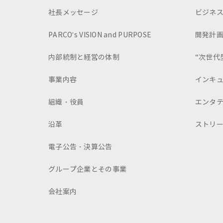
社長メッセージ
ビジネ
PARCO's VISION and PURPOSE
開発計
内部統制と経営の体制
“次世代
事業内容
インキ
組織・役員
エンタ
沿革
ストリ
電子公告・決算公告
グループ企業とその事業
会社案内