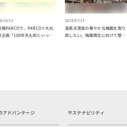
4/10/12
2024/07/19
斎橋PARCOで、PARCO×大丸
湯島天満宮の華やかな梅園を取り
同企画「100年先も街といっし
戻したい。梅園再生に向けて整備
に」をテーマに地域に根差した
が始まりました
ベントを多数開催！
のアドバンテージ
サステナビリティ