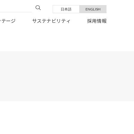
日本語
ENGLISH
い復旧を、心よりお祈り申しあげます。
ンテージ
サステナビリティ
採用情報