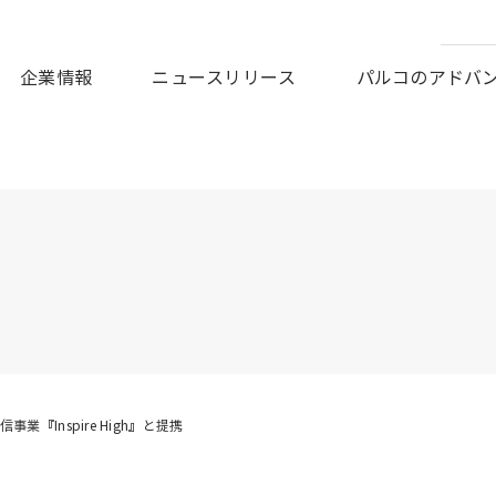
皆様に謹んでお見舞い申しあげますとともに、被災地の一日も早
企業情報
ニュースリリース
パルコのアドバ
業『Inspire High』と提携