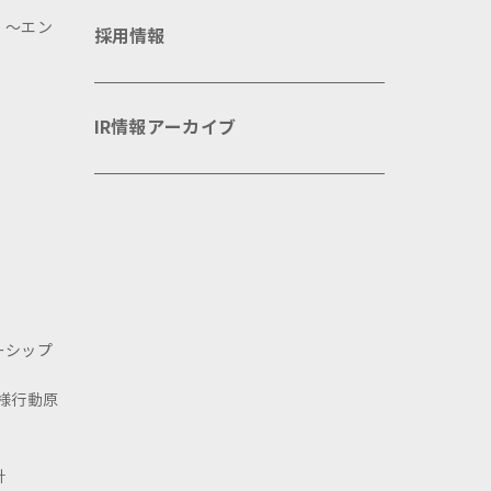
 ～エン
採用情報
IR情報アーカイブ
ーシップ
様行動原
針