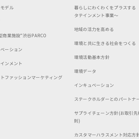
スモデル
暮らしにわくわくをプラスする
タテインメント事業～
画
地域の活力を高める
型商業施設”渋谷PARCO
環境と共に生きる社会をつくる
ュベーション
環境活動基本方針
テインメント
環境データ
ートファッションマーケティング
インキュベーション
ステークホルダーとのパートナ
サプライチェーン方針(お取引先
則)
カスタマーハラスメント対応方