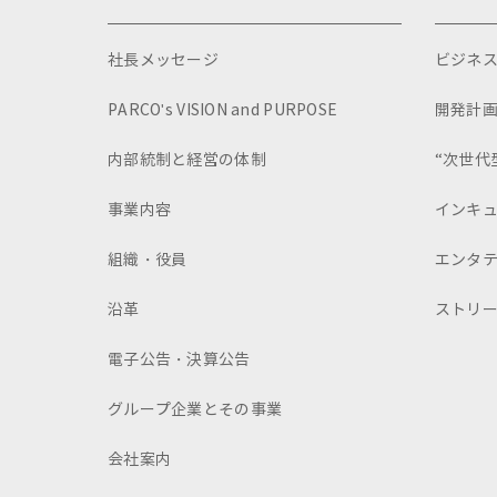
社長メッセージ
ビジネ
PARCO's VISION and PURPOSE
開発計
内部統制と経営の体制
“次世代
事業内容
インキ
組織・役員
エンタ
沿革
ストリ
電子公告・決算公告
グループ企業とその事業
会社案内