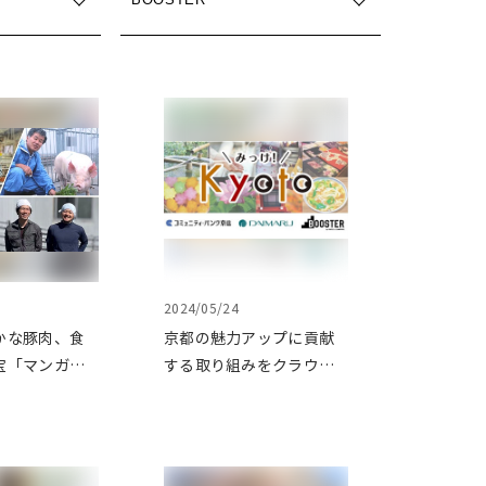
2024/05/24
かな豚肉、食
京都の魅力アップに貢献
宝「マンガリ
する取り組みをクラウド
＆中国原産黒
ファンディングプロジェ
豚」を育てる
クト「みっけ！kyoto」で
ラウドファン
応援
応援