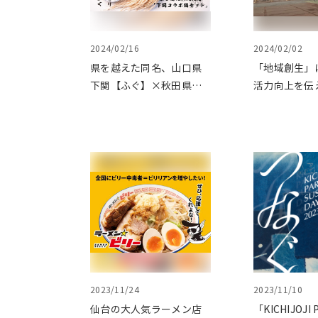
2024/02/16
2024/02/02
県を越えた同名、山口県
「地域創生」
下関【ふぐ】×秋田県湯
活力向上を伝
沢市下関【せり】の『下
広島国際大学
関コラボ鍋セット』をク
ました
ラウドファンディングで
応援いたしました
2023/11/24
2023/11/10
仙台の大人気ラーメン店
「KICHIJOJI