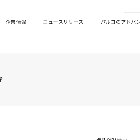
皆様に謹んでお見舞い申しあげますとともに、被災地の一日も早
企業情報
ニュースリリース
パルコのアドバ
グ