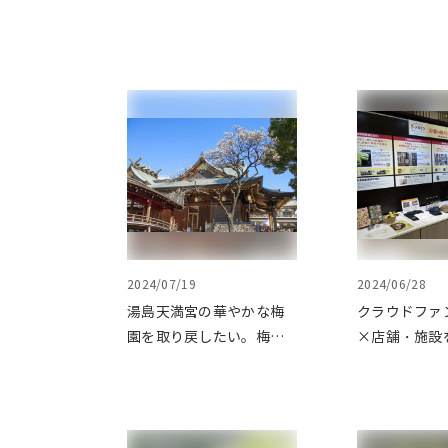
2024/07/19
2024/06/28
湯島天満宮の華やかな梅
クラウドファ
園を取り戻したい。梅園
×店舗・施設
再生に向けて整備が始ま
た、京都の魅
りました
ジェクト「み
kyoto」 
をピックアッ