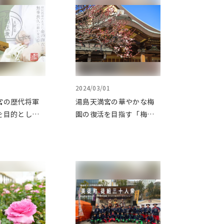
2024/03/01
宮の歴代将軍
湯島天満宮の華やかな梅
を目的とした
園の復活を目指す「梅園
トをクラウド
再生プロジェクト」をク
ングで応援
ラウドファンディングで
応援