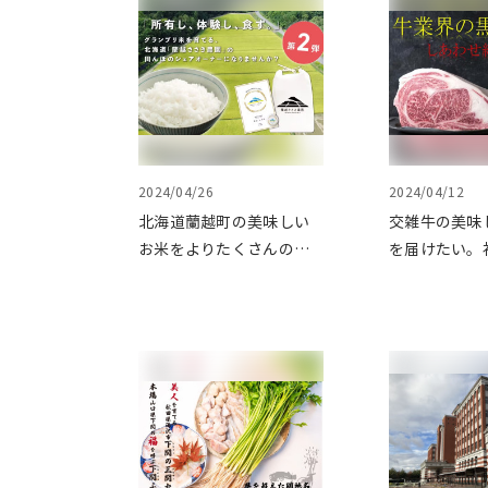
介
2024/04/26
2024/04/12
北海道蘭越町の美味しい
交雑牛の美味
お米をよりたくさんの人
を届けたい。
に知ってもらいたい。第
との絆を大切
２弾 田んぼのシェアオー
葉県発「しあ
ナー制度プロジェクトを
ロジェクト」
クラウドファンディング
ファンディン
で応援