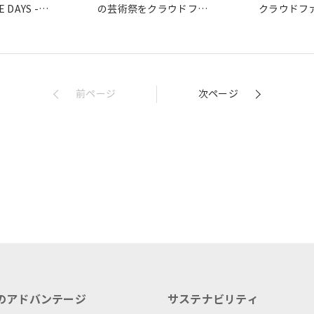
E DAYS -つ
の芸術祭をクラウドファ
クラウドフ
催しました
ンディングで応援
で応援
前ページ
次ページ
のアドバンテージ
サステナビリティ