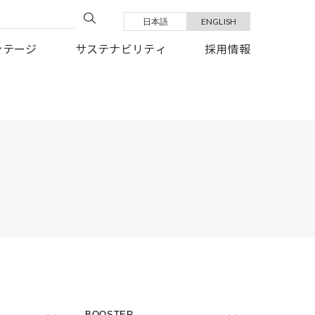
日本語
ENGLISH
い復旧を、心よりお祈り申しあげます。
ンテージ
サステナビリティ
採用情報