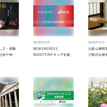
2024/03/29
2024/03/15
しさ・感動
NEW ENERGYと
久能山東照
社会や地域
BOOSTERがタッグを組
刀剣の伝承
にする、千
み、新進気鋭クリエイタ
プロジェク
わせ絆牛プ
ーを支援！
ファンディ
をクラウド
グで応援