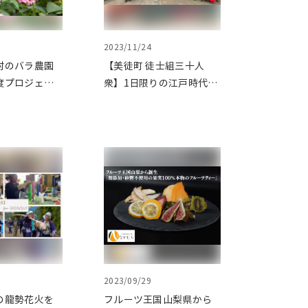
2023/11/24
村のバラ農園
【美徒町 徒士組三十人
度プロジェク
衆】1日限りの江戸時代タ
ドファンディ
イムスリップ体験をクラ
ウドファンディングで応
援
2023/09/29
の龍勢花火を
フルーツ王国山梨県から