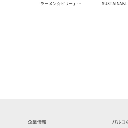
「ラーメン☆ビリー」を
SUSTAINABL
全国に届けたいと誕生し
なぐ-」を開
た本格袋麵をクラウドフ
ァンディングで応援
企業情報
パルコ