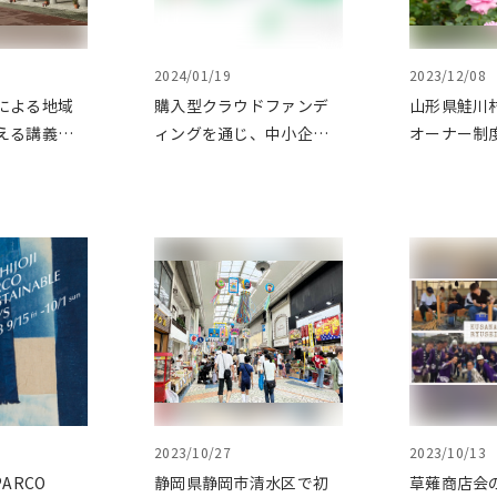
2024/01/19
2023/12/08
による地域
購入型クラウドファンデ
山形県鮭川
える講義を
ィングを通じ、中小企業
オーナー制
にて実施し
の販路開拓をリアルとオ
トをクラウ
ンラインの両軸で支援し
ングで応援
ました
2023/10/27
2023/10/13
 PARCO
静岡県静岡市清水区で初
草薙商店会