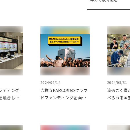
2024/06/14
2024/05/31
ンディング
吉祥寺PARCO初のクラウ
流通ごく僅
を融合し
ドファンディング企画！
べられる国
力発信プロ
「屋上イベント魅力発信
ッツア豚」
っけ！
プロジェクト」をクラウ
色品種「民
～プロジェクト
ドファンディングで応援
養豚場をク
プしてご紹
ディングで