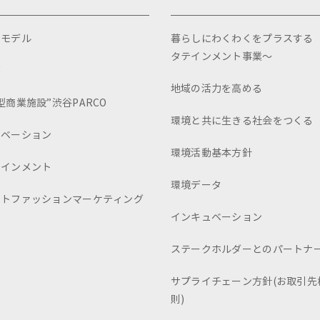
スモデル
暮らしにわくわくをプラスする
タテインメント事業～
画
地域の活力を高める
型商業施設”渋谷PARCO
環境と共に生きる社会をつくる
ュベーション
環境活動基本方針
テインメント
環境データ
ートファッションマーケティング
インキュベーション
ステークホルダーとのパートナ
サプライチェーン方針(お取引先
則)