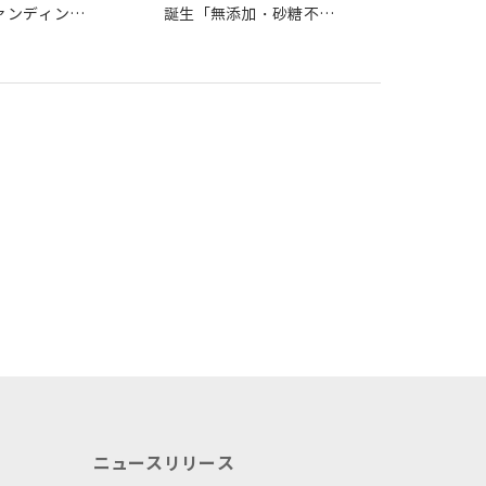
ァンディング
誕生「無添加・砂糖不使
用の果実100％本物のフル
ーツティー」クラウドフ
ァンディングで応援
ニュースリリース