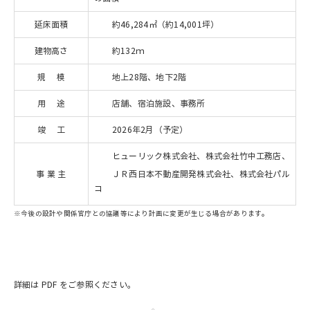
延床面積
約46,284㎡（約14,001坪）
建物高さ
約132ｍ
規 模
地上28階、地下2階
用 途
店舗、宿泊施設、事務所
竣 工
2026年2月（予定）
ヒューリック株式会社、株式会社竹中工務店、
事 業 主
ＪＲ西日本不動産開発株式会社、株式会社パル
コ
※今後の設計や関係官庁との協議等により計画に変更が生じる場合があります。
詳細は PDF をご参照ください。