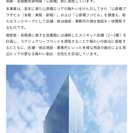
筋線・長堀鶴見緑地線「心斎橋」駅に直結しています。
本事業は、長年に渡り心斎橋エリアの賑わいをけん引してきた「心斎橋プ
ラザビル（本館・東館・新館）」および「心斎橋フジビル」を建替え、新
たなランドマークとして店舗・宿泊施設・事務所の複合施設を一体開発す
るものです。
御堂筋・長堀通に面する低層階には連続したメゾネット店舗（2～3層）を
計画し、ラグジュアリーブランドを誘致することで賑わいの創出に貢献す
るとともに、店舗・宿泊施設・事務所といった多様な用途の融合による周
辺エリアの更なる賑わい創出・活性化を目指しています。