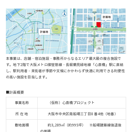
本事業は、店舗・宿泊施設・事務所からなるエリア最大級の複合施設で
す。地下2階で大阪メトロ御堂筋線・長堀鶴見緑地線「心斎橋」駅に直結
し、駅利用者・来街者が季節や天候にかかわらず快適に利用できる利便性
の高い施設を目指します。
■計画概要
事業名称
（仮称）心斎橋プロジェクト
所 在 地
大阪市中央区南船場三丁目8 番4他（地番）
敷地面積
約3,289㎡（約995坪） ※船場建築線後退後
の面積