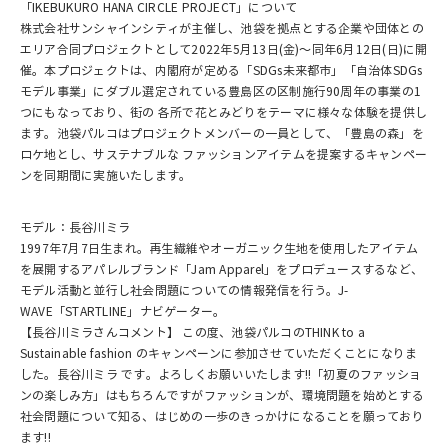
「IKEBUKURO HANA CIRCLE PROJECT」について
株式会社サンシャインシティが主催し、池袋を拠点とする企業や団体との
エリア合同プロジェクトとして2022年5月13日(金)～同年6月12日(日)に開
催。本プロジェクトは、内閣府が定める「SDGs未来都市」「自治体SDGs
モデル事業」にダブル選定されている豊島区の区制施行90周年の事業の1
つにもなっており、街の 各所で花とみどりをテーマに様々な体験を提供し
ます。池袋パルコはプロジェクトメンバーの一員として、「豊島の森」を
ロケ地とし、サステナブルな ファッションアイテムを提案するキャンペー
ンを同期間に実施いたします。
モデル：長谷川ミラ
1997年7月7日生まれ。再生繊維やオーガニック生地を使用したアイテム
を展開するアパレルブランド「Jam Apparel」をプロデュースするなど、
モデル活動と並行し社会問題についての情報発信を行う。J-
WAVE「STARTLINE」ナビゲーター。
【長谷川ミラさんコメント】 この度、池袋パルコのTHINK to a
Sustainable fashion のキャンペーンに参加させていただくことになりま
した。長谷川ミラ です。よろしくお願いいたします!!「初夏のファッショ
ンの楽しみ方」はもちろんですがファッションが、環境問題を始めとする
社会問題について知る、はじめの一歩のきっかけになることを願っており
ます!!