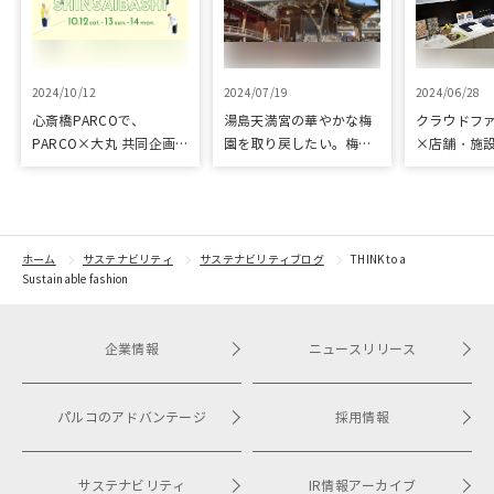
2024/10/12
2024/07/19
2024/06/28
心斎橋PARCOで、
湯島天満宮の華やかな梅
クラウドフ
PARCO×大丸 共同企画
園を取り戻したい。梅園
×店舗・施
「100年先も街といっし
再生に向けて整備が始ま
た、京都の
ょに」をテーマに地域に
りました
ジェクト「
根差したイベントを多数
kyoto」 
開催！
トをピック
紹介
ホーム
サステナビリティ
サステナビリティブログ
THINK to a
Sustainable fashion
企業情報
ニュースリリース
パルコのアドバンテージ
採用情報
サステナビリティ
IR情報アーカイブ